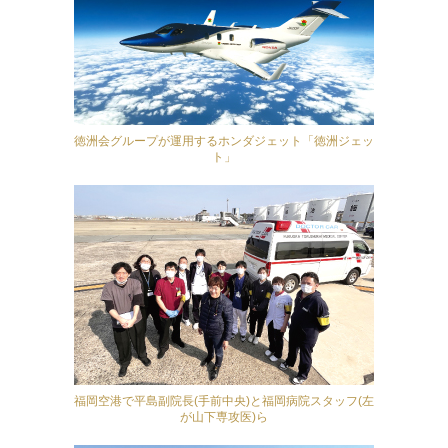
徳洲会グループが運用するホンダジェット「徳洲ジェッ
ト」
福岡空港で平島副院長(手前中央)と福岡病院スタッフ(左
が山下専攻医)ら