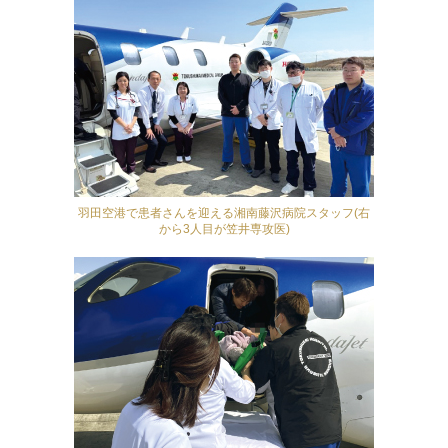
羽田空港で患者さんを迎える湘南藤沢病院スタッフ(右
から3人目が笠井専攻医)