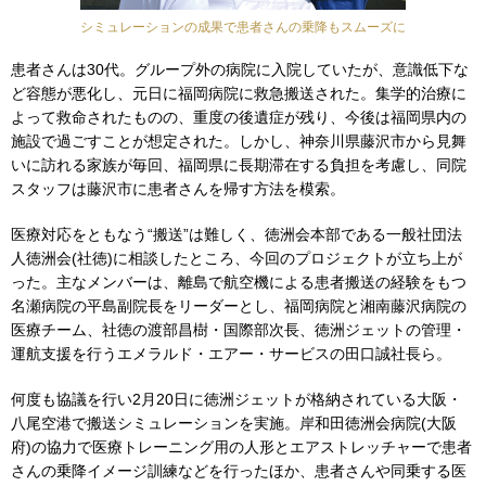
シミュレーションの成果で患者さんの乗降もスムーズに
患者さんは30代。グループ外の病院に入院していたが、意識低下な
ど容態が悪化し、元日に福岡病院に救急搬送された。集学的治療に
よって救命されたものの、重度の後遺症が残り、今後は福岡県内の
施設で過ごすことが想定された。しかし、神奈川県藤沢市から見舞
いに訪れる家族が毎回、福岡県に長期滞在する負担を考慮し、同院
スタッフは藤沢市に患者さんを帰す方法を模索。
医療対応をともなう“搬送”は難しく、徳洲会本部である一般社団法
人徳洲会(社徳)に相談したところ、今回のプロジェクトが立ち上が
った。主なメンバーは、離島で航空機による患者搬送の経験をもつ
名瀬病院の平島副院長をリーダーとし、福岡病院と湘南藤沢病院の
医療チーム、社徳の渡部昌樹・国際部次長、徳洲ジェットの管理・
運航支援を行うエメラルド・エアー・サービスの田口誠社長ら。
何度も協議を行い2月20日に徳洲ジェットが格納されている大阪・
八尾空港で搬送シミュレーションを実施。岸和田徳洲会病院(大阪
府)の協力で医療トレーニング用の人形とエアストレッチャーで患者
さんの乗降イメージ訓練などを行ったほか、患者さんや同乗する医