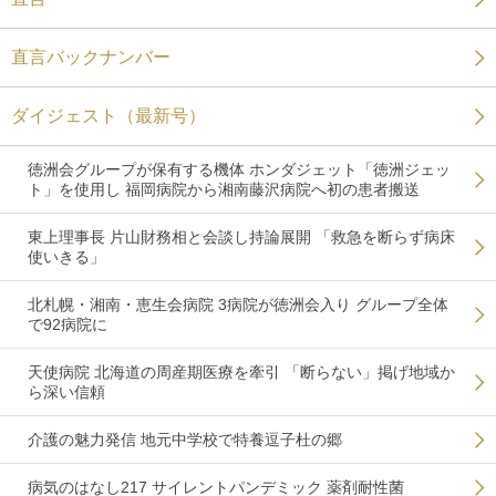
直言バックナンバー
ダイジェスト（最新号）
徳洲会グループが保有する機体 ホンダジェット「徳洲ジェッ
ト」を使用し 福岡病院から湘南藤沢病院へ初の患者搬送
東上理事長 片山財務相と会談し持論展開 「救急を断らず病床
使いきる」
北札幌・湘南・恵生会病院 3病院が徳洲会入り グループ全体
で92病院に
天使病院 北海道の周産期医療を牽引 「断らない」掲げ地域か
ら深い信頼
介護の魅力発信 地元中学校で特養逗子杜の郷
病気のはなし217 サイレントパンデミック 薬剤耐性菌