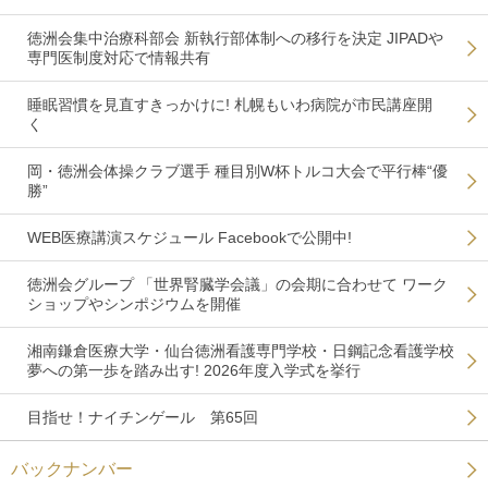
徳洲会集中治療科部会 新執行部体制への移行を決定 JIPADや
専門医制度対応で情報共有
睡眠習慣を見直すきっかけに! 札幌もいわ病院が市民講座開
く
岡・徳洲会体操クラブ選手 種目別W杯トルコ大会で平行棒“優
勝”
WEB医療講演スケジュール Facebookで公開中!
徳洲会グループ 「世界腎臓学会議」の会期に合わせて ワーク
ショップやシンポジウムを開催
湘南鎌倉医療大学・仙台徳洲看護専門学校・日鋼記念看護学校
夢への第一歩を踏み出す! 2026年度入学式を挙行
目指せ！ナイチンゲール 第65回
バックナンバー