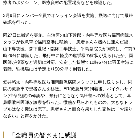
療者のポジション、医療資材の配置場所などを確認した。
3月9日にメンバー全員でオンライン会議を実施、搬送に向けて最終
確認を行った。
同27日に搬送を実施。主治医の山下達郎・内科専攻医ら福岡病院ス
タッフが救急車で福岡空港に移動し、患者さんを機内に運んだ後、
山下専攻医、森下世紀・臨床工学技士、平島副院長が同乗し、午前9
時29分に離陸した。飛行中に軽度の痙攣様の症状が見られたが、両
医師が投薬など適切に対応。安定した状態で10時57分に羽田空港に
着陸、駐機場には予定より50分早く到着した。
笠井悠太・内科専攻医ら湘南藤沢病院スタッフに申し送りをし、同
院の救急車で患者さんを移送。ER(救急外来)到着後、バイタルサイ
ン(生命兆候)の確認や、飛行にともなう気圧差への対応として、耳
鼻咽喉科医師が診察を行った。微熱が見られたものの、大きなトラ
ブルはなく搬送は完了。患者さんと面会を果たした家族は「お帰り
なさい」と声をかけた。
「全職員の皆さまに感謝」