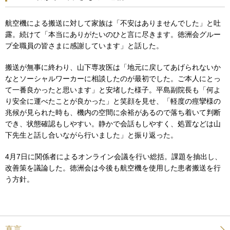
航空機による搬送に対して家族は「不安はありませんでした」と吐
露。続けて「本当にありがたいのひと言に尽きます。徳洲会グルー
プ全職員の皆さまに感謝しています」と話した。
搬送が無事に終わり、山下専攻医は「地元に戻してあげられないか
なとソーシャルワーカーに相談したのが最初でした。ご本人にとっ
て一番良かったと思います」と安堵した様子。平島副院長も「何よ
り安全に運べたことが良かった」と笑顔を見せ、「軽度の痙攣様の
兆候が見られた時も、機内の空間に余裕があるので落ち着いて判断
でき、状態確認もしやすい。静かで会話もしやすく、処置などは山
下先生と話し合いながら行いました」と振り返った。
4月7日に関係者によるオンライン会議を行い総括。課題を抽出し、
改善策を議論した。徳洲会は今後も航空機を使用した患者搬送を行
う方針。
直言