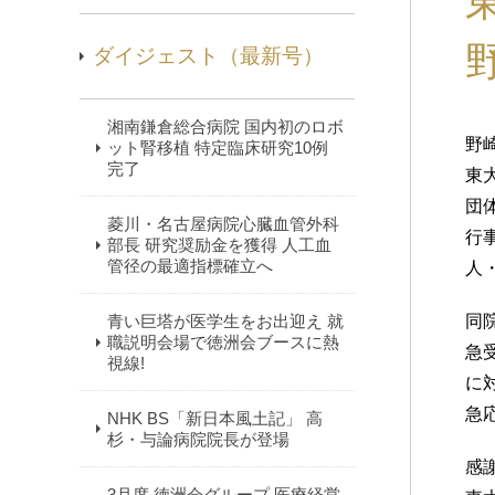
ダイジェスト（最新号）
湘南鎌倉総合病院 国内初のロボ
野
ット腎移植 特定臨床研究10例
完了
東
団
菱川・名古屋病院心臓血管外科
行
部長 研究奨励金を獲得 人工血
管径の最適指標確立へ
人
青い巨塔が医学生をお出迎え 就
同
職説明会場で徳洲会ブースに熱
急
視線!
に
急
NHK BS「新日本風土記」 高
杉・与論病院院長が登場
感
3月度 徳洲会グループ 医療経営