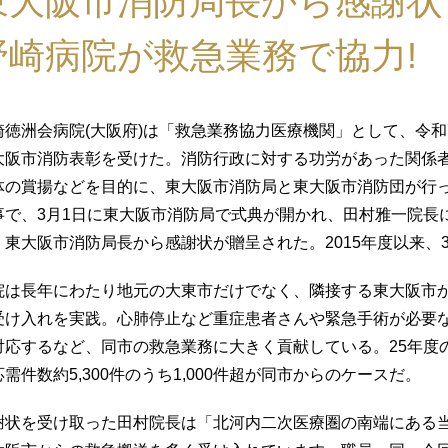
東大阪市消防局長から感謝状
野崎病院が救急業務で協力!
崎徳洲会病院(大阪府)は「救急業務協力医療機関」として、令和
大阪市消防表彰を受けた。消防行政に対する功労があった関係
体の賞揚などを目的に、東大阪市消防局と東大阪市消防団が行
事で、3月1日に東大阪市消防局で式典が開かれ、田村雅一院長
・東大阪市消防局長から感謝状が贈呈された。2015年度以来、
院は長年にわたり地元の大東市だけでなく、隣接する東大阪市
受け入れを実践。心肺停止など重症患者さんや緊急手術が必要
対応するなど、同市の救急業務に大きく貢献している。25年度
応需件数約5,300件のうち1,000件超が同市からのケースだ。
謝状を受け取った田村院長は「北河内二次医療圏の南端にある