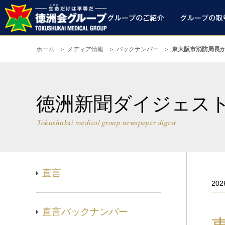
ホーム
メディア情報
バックナンバー
東大阪市消防局長か
徳洲新聞ダイジェス
Tokushukai medical group newspaper digest
直言
20
直言バックナンバー