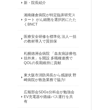
新・院長紹介
湘南鎌倉病院が特定臨床研究ス
タート がん細胞を選択的にたた
くBNCT
医療安全研修を標準化 法人一括
の教材導入で質担保
札幌徳洲会病院 「血友病診療包
括外来」を開設 多職種連携で
QOLの長期維持に貢献
東大阪市消防局長から感謝状 野
崎病院が救急業務で協力!
広報部会SDGs分科会が勉強会
EV充電器や路線バス運行を共
有