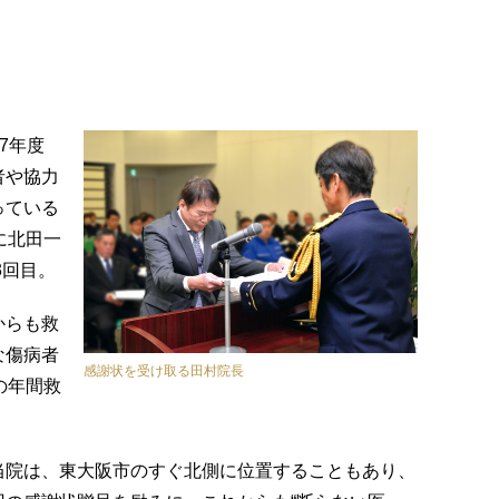
7年度
者や協力
っている
に北田一
3回目。
からも救
な傷病者
感謝状を受け取る田村院長
の年間救
当院は、東大阪市のすぐ北側に位置することもあり、