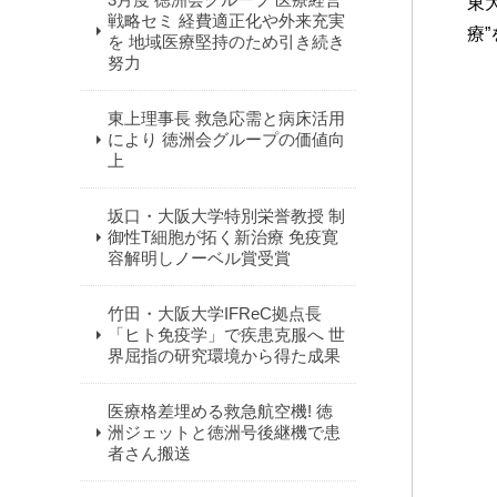
東
戦略セミ 経費適正化や外来充実
療
を 地域医療堅持のため引き続き
努力
東上理事長 救急応需と病床活用
により 徳洲会グループの価値向
上
坂口・大阪大学特別栄誉教授 制
御性T細胞が拓く新治療 免疫寛
容解明しノーベル賞受賞
竹田・大阪大学IFReC拠点長
「ヒト免疫学」で疾患克服へ 世
界屈指の研究環境から得た成果
医療格差埋める救急航空機! 徳
洲ジェットと徳洲号後継機で患
者さん搬送