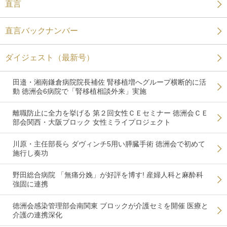
直言
直言バックナンバー
ダイジェスト（最新号）
田邉・湘南鎌倉病院院長補佐 腎移植増へグループ横断的に活
動 徳洲会6病院で「腎移植相談外来」実施
離職防止に全力を挙げる 第２回女性ＣＥセミナー 徳洲会ＣＥ
部会関西・大阪ブロック 女性ミライプロジェクト
川原・主任部長ら ダヴィンチ5用い膵臓手術 徳洲会で初めて
施行し奏功
野田総合病院 「無痛分娩」が好評を博す! 産婦人科と麻酔科
強固に連携
徳洲会感染管理部会南関東 ブロックが介護セミを開催 医療と
介護の連携深化