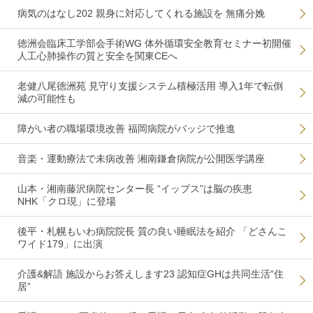
病気のはなし202 親身に対応してくれる施設を 無痛分娩
徳洲会臨床工学部会手術WG 体外循環安全教育セミナー初開催
人工心肺操作の質と安全を関東CEへ
老健八尾徳洲苑 見守り支援システム積極活用 導入1年で転倒
減の可能性も
障がい者の職場環境改善 福岡病院がバッジで推進
音楽・運動療法で未病改善 湘南鎌倉病院が公開医学講座
山本・湘南藤沢病院センター長 “イップス”は脳の疾患
NHK「クロ現」に登場
後平・札幌もいわ病院院長 質の良い睡眠法を紹介 「どさんこ
ワイド179」に出演
介護&解語 施設からお答えします23 認知症GHは共同生活“住
居”