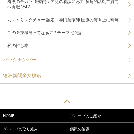
看護のチカラ 医療的ケア児の看護に尽力 多角的活動で質向上
へ貢献 Vol.3
おくすりレクチャー 認定・専門薬剤師 医療の質向上に寄与
この医療機器ってなぁに? テーマ:心電計
私の推し本
バックナンバー
徳洲新聞全文検索
HOME
グループのご紹介
グループの取り組み
病気の治療