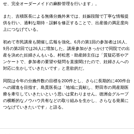
せ、完全オーダーメイドの麻酔管理を行います」。
また、吉積医長による無痛分娩外来では、妊娠段階で丁寧な情報提
供を行い、過剰な期待・誤解を修正することで、出産後の満足度向
上につなげている。
初めて市民講座も開催し広報を強化。6月の第1回の参加者は16人、
9月の第2回では26人に増加した。講座参加がきっかけで同院での出
産を決めた妊婦さんもいる。村松恵・助産師主任は「質疑応答やア
ンケートで、参加者の要望や疑問を直接聞けたので、妊婦さんへの
対応に生かしていきたいです」と意欲的だ。
同院は今年の分娩件数の目標を200件とし、さらに長期的に400件台
への躍進を目指す。島貫医長は「地域に貢献し、野田市の周産期医
療を牽引していきたいという思いは変わりません。徳洲会グループ
の横断的なノウハウ共有などの取り組みを生かし、さらなる発展に
つなげていきたいです」と語る。