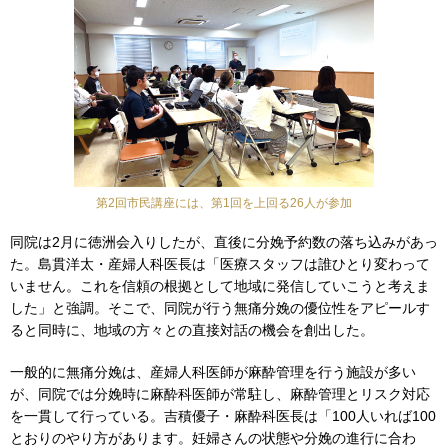
第2回市民講座には、第1回を上回る26人が参加
同院は2月に徳洲会入りしたが、直後に分娩予約数の落ち込みがあっ
た。島貫洋太・産婦人科医長は「医療スタッフは誰ひとり変わって
いません。これを信頼の根拠として地域に発信していこうと考えま
した」と強調。そこで、同院が行う無痛分娩の優位性をアピールす
ると同時に、地域の方々との直接対話の機会を創出した。
一般的に無痛分娩は、産婦人科医師が麻酔管理を行う施設が多い
が、同院では分娩時に麻酔科医師が常駐し、麻酔管理とリスク対応
を一貫して行っている。吉積優子・麻酔科医長は「100人いれば100
とおりのやり方があります。妊婦さんの状態や分娩の進行に合わ