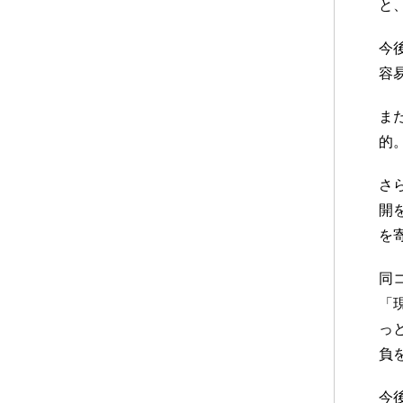
と
今
容
ま
的
さ
開
を
同
「
っ
負
今