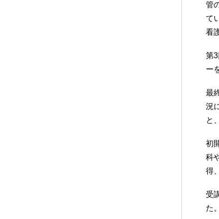
管
て
看
第
ー
最
況
と
初
科
得
受
た