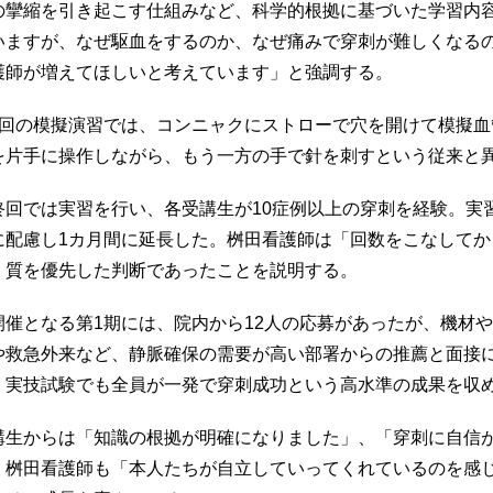
の攣縮を引き起こす仕組みなど、科学的根拠に基づいた学習内
いますが、なぜ駆血をするのか、なぜ痛みで穿刺が難しくなる
護師が増えてほしいと考えています」と強調する。
3回の模擬演習では、コンニャクにストローで穴を開けて模擬
を片手に操作しながら、もう一方の手で針を刺すという従来と
終回では実習を行い、各受講生が10症例以上の穿刺を経験。実
に配慮し1カ月間に延長した。桝田看護師は「回数をこなして
、質を優先した判断であったことを説明する。
開催となる第1期には、院内から12人の応募があったが、機材
や救急外来など、静脈確保の需要が高い部署からの推薦と面接に
、実技試験でも全員が一発で穿刺成功という高水準の成果を収
講生からは「知識の根拠が明確になりました」、「穿刺に自信
。桝田看護師も「本人たちが自立していってくれているのを感