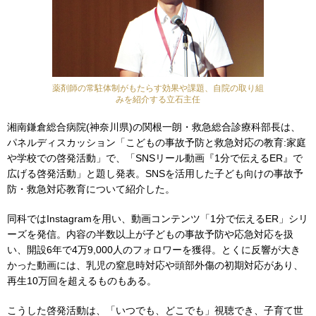
薬剤師の常駐体制がもたらす効果や課題、自院の取り組
みを紹介する立石主任
湘南鎌倉総合病院(神奈川県)の関根一朗・救急総合診療科部長は、
パネルディスカッション「こどもの事故予防と救急対応の教育:家庭
や学校での啓発活動」で、「SNSリール動画『1分で伝えるER』で
広げる啓発活動」と題し発表。SNSを活用した子ども向けの事故予
防・救急対応教育について紹介した。
同科ではInstagramを用い、動画コンテンツ「1分で伝えるER」シリ
ーズを発信。内容の半数以上が子どもの事故予防や応急対応を扱
い、開設6年で4万9,000人のフォロワーを獲得。とくに反響が大き
かった動画には、乳児の窒息時対応や頭部外傷の初期対応があり、
再生10万回を超えるものもある。
こうした啓発活動は、「いつでも、どこでも」視聴でき、子育て世