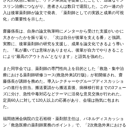
さんの状態に着目し、ケトン体測定を提案したことで、迅速なイン
スリン治療につながり、患者さんは数日で退院した。この一連の介
入は後輩薬剤師が論文で発表、「薬剤師としての実践と成果の可視
化」の重要性を示した。
齋藤係長は、自身の論文執筆時にメンターから受けた支援がいかに
大きかったかを振り返り、「次は自分が後輩を支える番」と強調。
実際に、後輩薬剤師の研究を支援し、成果を論文化できるよう導い
た。「私が書いては意味がありません。後輩が自力でやりきること
により“最高のアウトカム”となります」と語気を強めた。
また同学会では、薬剤師の専門性向上を目的とした「救急・集中治
療における薬剤師研修コース(救急外来試行版)」が初開催され、齋
藤係長が講師を務めた。導入レクチャーやグループディスカッショ
ンの進行を担当。搬送要請から搬送直後、病棟移行前までの3フェー
ズに分け、急性中毒対応などテーマに活発な意見交換が行われた。
定員60人に対して120人以上の応募があり、会場は熱気に包まれ
た。
福岡徳洲会病院の立石裕樹・薬剤部主任は、パネルディスカッショ
ン「救急医療の薬剤師業務のポイント」で、「2次救急外来における