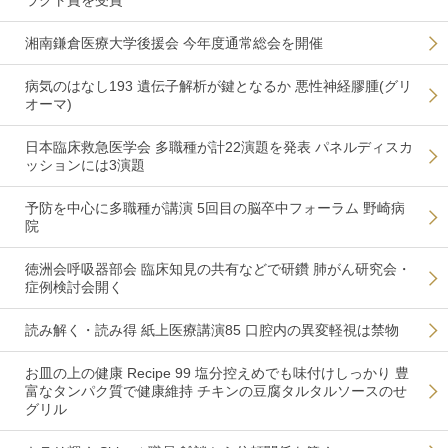
ラクト賞を受賞
湘南鎌倉医療大学後援会 今年度通常総会を開催
病気のはなし193 遺伝子解析が鍵となるか 悪性神経膠腫(グリ
オーマ)
日本臨床救急医学会 多職種が計22演題を発表 パネルディスカ
ッションには3演題
予防を中心に多職種が講演 5回目の脳卒中フォーラム 野崎病
院
徳洲会呼吸器部会 臨床知見の共有などで研鑽 肺がん研究会・
症例検討会開く
読み解く・読み得 紙上医療講演85 口腔内の異変軽視は禁物
お皿の上の健康 Recipe 99 塩分控えめでも味付けしっかり 豊
富なタンパク質で健康維持 チキンの豆腐タルタルソースのせ
グリル