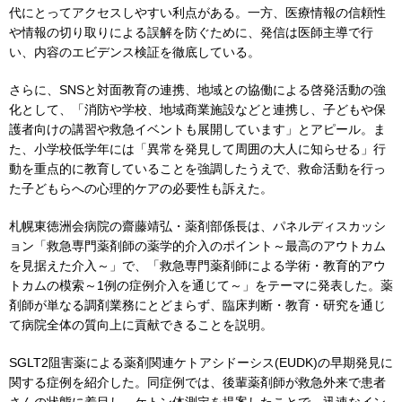
代にとってアクセスしやすい利点がある。一方、医療情報の信頼性
や情報の切り取りによる誤解を防ぐために、発信は医師主導で行
い、内容のエビデンス検証を徹底している。
さらに、SNSと対面教育の連携、地域との協働による啓発活動の強
化として、「消防や学校、地域商業施設などと連携し、子どもや保
護者向けの講習や救急イベントも展開しています」とアピール。ま
た、小学校低学年には「異常を発見して周囲の大人に知らせる」行
動を重点的に教育していることを強調したうえで、救命活動を行っ
た子どもらへの心理的ケアの必要性も訴えた。
札幌東徳洲会病院の齋藤靖弘・薬剤部係長は、パネルディスカッシ
ョン「救急専門薬剤師の薬学的介入のポイント～最高のアウトカム
を見据えた介入～」で、「救急専門薬剤師による学術・教育的アウ
トカムの模索～1例の症例介入を通じて～」をテーマに発表した。薬
剤師が単なる調剤業務にとどまらず、臨床判断・教育・研究を通じ
て病院全体の質向上に貢献できることを説明。
SGLT2阻害薬による薬剤関連ケトアシドーシス(EUDK)の早期発見に
関する症例を紹介した。同症例では、後輩薬剤師が救急外来で患者