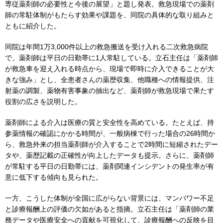
専従薬剤師の必要性と今後の展望」と題し発表。救急現場での薬剤
師の常駐体制がもたらす効果や課題を、同院の具体的な取り組みと
ともに紹介した。
同院は年間1万3,000件以上の救急搬送を受け入れる二次救急病院
で、薬剤師は平日の日勤帯に1人常駐している。立石主任は「薬剤師
が救急車を迎え入れる時点から、現場で即時に介入できることが大
きな強み」とし、全患者さんの薬歴収集、他職種への情報提供、注
射薬の調製、薬物有害事象の抽出など、薬剤師が救急現場で果たす
役割の広さを説明した。
薬剤師による介入は医療の質と安全性を高めている。たとえば、持
参薬情報の確認にかかる時間が、一般病棟で行った場合の26時間か
ら、救急外来の担当薬剤師が介入することで2時間に短縮されたデー
タや、薬歴記載の正確性が向上したデータも提示。さらに、薬剤師
が常駐する平日の日勤帯には、薬剤関連インシデントの発生率が有
意に低下する傾向も見られた。
一方、こうした体制が全国に広がらない背景には、マンパワー不足
と診療報酬上の評価の欠如があると指摘。立石主任は「薬剤師の業
務データや医療安全への貢献を可視化して、診療報酬への反映を目