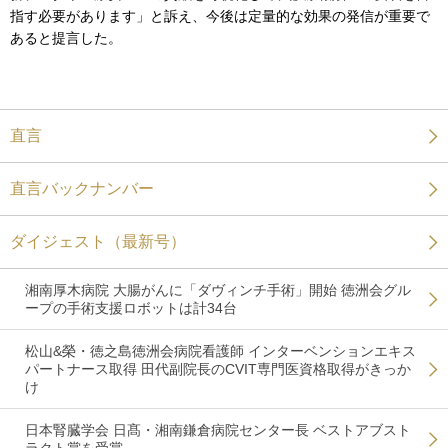
指す必要があります」と訴え、今後は定量的な効果の発信が重要で
あると提言した。
直言
直言バックナンバー
ダイジェスト（最新号）
湘南厚木病院 大腸がんに「ダヴィンチ手術」開始 徳洲会グル
ープの手術支援ロボットは計34台
松山&榮・徳之島徳洲会病院看護師 インターベンションエキス
パートナース取得 田代副院長のCVIT専門医資格取得がきっか
け
日本腎臓学会 日髙・湘南鎌倉病院センター長 ベストアブスト