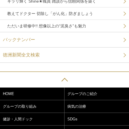
キラリ輝く Shine★職員 雑談から信頼関係を築く
教えてドクター 切除し「がん化」防ぎましょう
ただいま研修中!! 想像以上の“泥臭さ”も魅力
バックナンバー
徳洲新聞全文検索
HOME
グループのご紹介
グループの取り組み
病気の治療
健診・人間ドック
SDGs