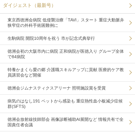
ダイジェスト（最新号）
東京西徳洲会病院 低侵襲治療「TAVI」スタート 重症大動脈弁
狭窄症の外科手術困難例に
生駒病院 開院10周年を祝う 市が記念式典挙行
徳洲会初の大阪市内に病院 正和病院が医徳入り グループ全体
で84病院
特養かまくら愛の郷 介護職スキルアップに貢献 医療的ケア教
員講習会など開催
徳洲会ジムナスティクスアリーナ 照明施設賞を受賞
病気のはなし191 ペットから感染も 重症熱性血小板減少症候
群(SFTS)
徳洲会放射線技師部会 画像診断補助AI展開など 情報共有で全
国責任者会議