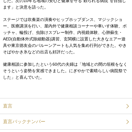
した。次の10年も地域の安心と健康を守る“頼られる病院”を目指し
ます」と決意を語った。
ステージでは吹奏楽の演奏やヒップホップダンス、マジックショ
ー、医療講演を行い、屋内外で健康相談コーナーや車いす体験、ボ
ッチャ、輪投げ、虫除けスプレー制作、内視鏡体験、心肺蘇生・
AED(自動体外式除細動器)講習、玄関横に設置した大きなエアー遊
具や東京徳友会のバルーンアートも人気を集め行列ができた。やき
そばやかき氷などの出店も好評だった。
健康相談に参加したという60代の夫婦は「地域との間の垣根をなく
そうという姿勢を実感できました。にぎやかで素晴らしい病院祭で
した」と喜んでいた。
直言
直言バックナンバー