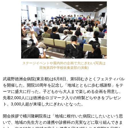
ステージイベントや屋内外の企画で大にぎわい(写真は
田無第四中学校吹奏楽部の演奏)
武蔵野徳洲会病院(東京都)は6月8日、第5回むさとくフェスティバル
を開催した。開院10周年を記念し「地域とともに歩む感謝祭」をテ
ーマに盛大に行った。子どもから大人まで楽しめる企画を用意し、
先着2,000人には徳洲会ロゴマーク入りの特製どらやきをプレゼン
ト。3,000人超が来場し大にぎわいとなった。
開会挨拶で桶川隆嗣院長は「地域に根付いた病院にしたいという思
いで、地域の先生方との連携や診療科の充実などに取り組んできま