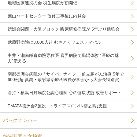
地域医療連携の会 羽生病院が初開催
葉山ハートセンター 改修工事後に内覧会
徳洲会関西・大阪ブロック 臨床研修病院が 5年ぶり勉強会
武蔵野病院に3,000人超 むさとくフェスティバル
中井・湘南鎌倉病院専攻医 喜界病院で職場体験 “医療の魅
力”伝える
南部徳洲会病院の「サイバーナイフ」 前立腺がん治療 5年で
600例超 眞鍋・放射線治療科医長が学会から大会長特別賞
倉持・横浜日野病院公認心理師 心の健康状態 改善サポート
TMAT&徳洲会2施設 ｢トライアスロンIN徳之島｣支援
バックナンバー
徳洲新聞全文検索