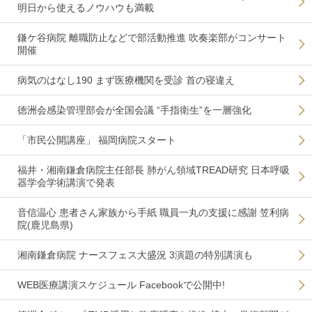
明日から使えるノウハウも満載
鎌ケ谷病院 離職防止などで部活動推進 吹奏楽部がコンサート
開催
病気のはなし190 まず医療機関を受診 首の寝違え
徳洲会感染管理部会が全国会議 “手指衛生”を一層強化
「市民公開講座」 福岡病院スタート
福井・湘南鎌倉病院主任部長 肺がん領域TREAD研究 日本呼吸
器学会学術講演で発表
音信温心 患者さん家族から手紙 職員一丸の支援に感謝 笠利病
院(鹿児島県)
湘南鎌倉病院 ナースフェス大盛況 3演題の特別講演も
WEB医療講演スケジュール Facebookで公開中!