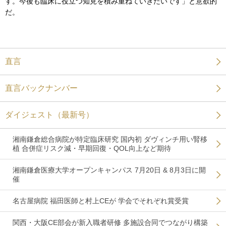
す。今後も臨床に役立つ知見を積み重ねていきたいです」と意欲的
だ。
直言
直言バックナンバー
ダイジェスト（最新号）
湘南鎌倉総合病院が特定臨床研究 国内初 ダヴィンチ用い腎移
植 合併症リスク減・早期回復・QOL向上など期待
湘南鎌倉医療大学オープンキャンパス 7月20日 & 8月3日に開
催
名古屋病院 福田医師と村上CEが 学会でそれぞれ賞受賞
関西・大阪CE部会が新入職者研修 多施設合同でつながり構築