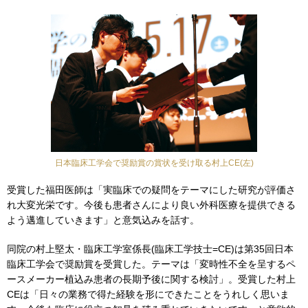
日本臨床工学会で奨励賞の賞状を受け取る村上CE(左)
受賞した福田医師は「実臨床での疑問をテーマにした研究が評価さ
れ大変光栄です。今後も患者さんにより良い外科医療を提供できる
よう邁進していきます」と意気込みを話す。
同院の村上堅太・臨床工学室係長(臨床工学技士=CE)は第35回日本
臨床工学会で奨励賞を受賞した。テーマは「変時性不全を呈するペ
ースメーカー植込み患者の長期予後に関する検討」。受賞した村上
CEは「日々の業務で得た経験を形にできたことをうれしく思いま