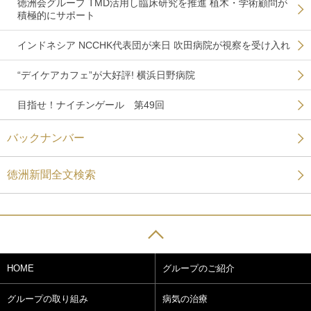
徳洲会グループ TMD活用し臨床研究を推進 植木・学術顧問が
積極的にサポート
インドネシア NCCHK代表団が来日 吹田病院が視察を受け入れ
“デイケアカフェ”が大好評! 横浜日野病院
目指せ！ナイチンゲール 第49回
バックナンバー
徳洲新聞全文検索
HOME
グループのご紹介
グループの取り組み
病気の治療