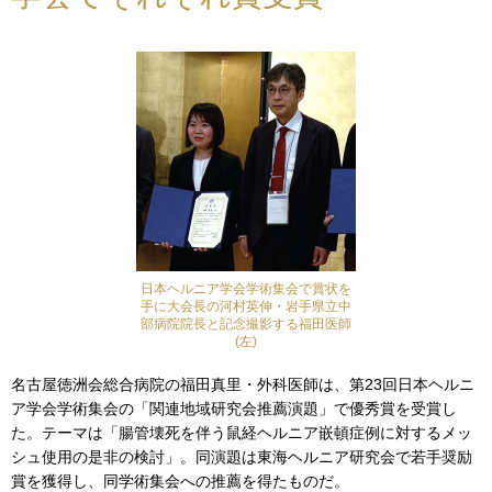
日本ヘルニア学会学術集会で賞状を
手に大会長の河村英伸・岩手県立中
部病院院長と記念撮影する福田医師
(左)
名古屋徳洲会総合病院の福田真里・外科医師は、第23回日本ヘルニ
ア学会学術集会の「関連地域研究会推薦演題」で優秀賞を受賞し
た。テーマは「腸管壊死を伴う鼠経ヘルニア嵌頓症例に対するメッ
シュ使用の是非の検討」。同演題は東海ヘルニア研究会で若手奨励
賞を獲得し、同学術集会への推薦を得たものだ。