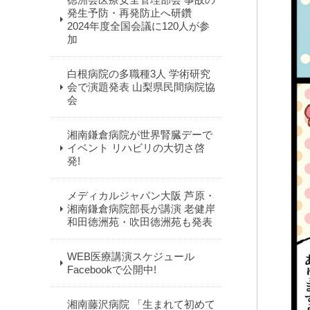
発生予防・再発防止へ研鑽
2024年度全国会議に120人が参
加
白根病院の多職種3人 学術研究
会で演題発表 山梨県民間病院協
会
湘南鎌倉病院が世界腎臓デーで
イベント リハビリの大切さ啓
発!
メディカルジャパン大阪 芦原・
湘南鎌倉病院部長が講演 老健岸
和田徳洲苑・吹田徳洲苑も発表
WEB医療講演スケジュール
Facebookで公開中!
湘南藤沢病院 「生まれて初めて