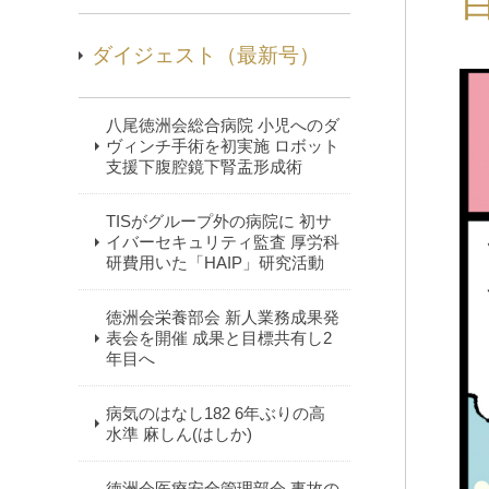
ダイジェスト（最新号）
八尾徳洲会総合病院 小児へのダ
ヴィンチ手術を初実施 ロボット
支援下腹腔鏡下腎盂形成術
TISがグループ外の病院に 初サ
イバーセキュリティ監査 厚労科
研費用いた「HAIP」研究活動
徳洲会栄養部会 新人業務成果発
表会を開催 成果と目標共有し2
年目へ
病気のはなし182 6年ぶりの高
水準 麻しん(はしか)
徳洲会医療安全管理部会 事故の