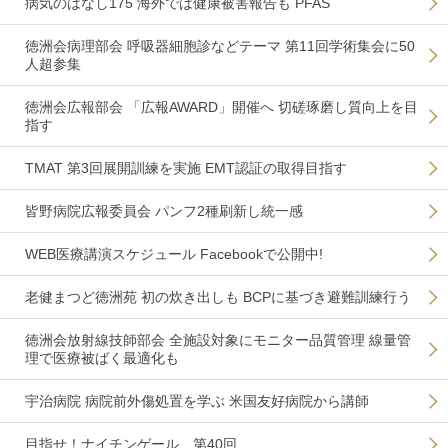
病気のはなし175 海外では健康被害報告も PFAS
徳洲会病理部会 呼吸器細胞診などテーマ 第11回学術集会に50
人超参集
徳洲会広報部会 「広報AWARD」開催へ 切磋琢磨し質向上を目
指す
TMAT 第3回展開訓練を実施 EMT認証の取得目指す
皆野病院広報委員会 パンフ2種刷新し統一感
WEB医療講演スケジュール Facebookで公開中!
老健まつど徳洲苑 初の炊き出しも BCPに基づき避難訓練行う
徳洲会放射線技師部会 全施設対象にモニター品質管理 線量管
理で医療被ばく最適化も
宇治病院 病院前外傷処置を学ぶ 米国友好病院から講師
目指せ！ナイチンゲール 第40回