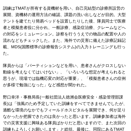
訓練はTMATが所有する資機材を用い、自己完結型の診療所設営の
展開、資機材の運用方法の確認、課題の洗い出しなどが目的。大型
テントを建てたり簡易ベッドを設置したりした後、隊員同士で医療
者と模擬患者役に分かれ、一般診療、感染症治療、クレームなどへ
の対応をシミュレーション。診察を行ううえでの物品の配置や人の
流れなどもチェックした。また、海外での災害に備えた診療記録記
載、MDS(国際標準の診療報告システム)の入力トレーニングも行っ
た。
隊員からは「パーティションなどを用い、患者さんがクロスしない
動線を考えなくてはいけない」、「いろいろな想定が考えられると
思うが、現場では臨機応変の対応が重要」、「模擬患者さんの症例
が多様で勉強になった」など感想が聞かれた。
野口幸洋・事務局長(一般社団法人徳洲会医療安全・感染管理部課
長)は「強風のため予定していた訓練をすべてできませんでしたが、
過酷な環境のなかでもフィールドホスピタルを展開でき、何が足り
なかったか把握できたのは良かったと思います。訓練参加者は海外
での災害支援に興味ある隊員ばかりだと思いますので、また次回の
訓練もよろしくお願いします」と総括。最後に、同院にあるTMAT