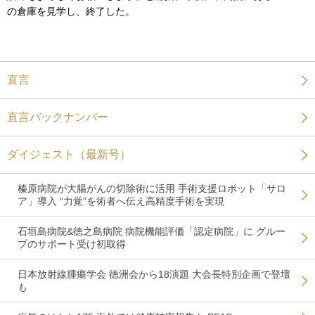
の倉庫を見学し、終了した。
直言
直言バックナンバー
ダイジェスト（最新号）
榛原病院が大腸がんの切除術に活用 手術支援ロボット「サロ
ア」導入 “力覚”を術者へ伝え高精度手術を実現
石垣島病院&徳之島病院 病院機能評価「認定病院」に グルー
プのサポート受け初取得
日本放射線腫瘍学会 徳洲会から18演題 大会長特別企画で登壇
も