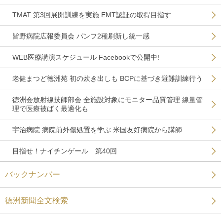
TMAT 第3回展開訓練を実施 EMT認証の取得目指す
皆野病院広報委員会 パンフ2種刷新し統一感
WEB医療講演スケジュール Facebookで公開中!
老健まつど徳洲苑 初の炊き出しも BCPに基づき避難訓練行う
徳洲会放射線技師部会 全施設対象にモニター品質管理 線量管
理で医療被ばく最適化も
宇治病院 病院前外傷処置を学ぶ 米国友好病院から講師
目指せ！ナイチンゲール 第40回
バックナンバー
徳洲新聞全文検索