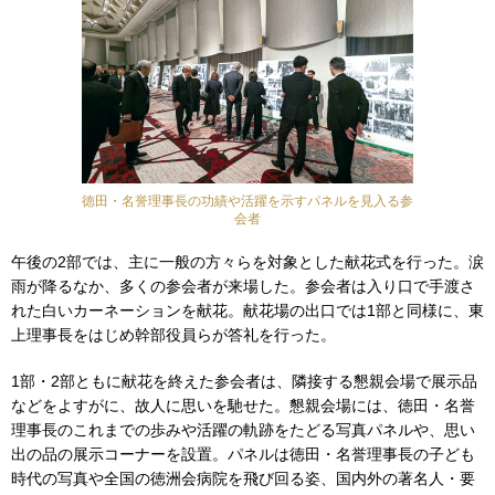
徳田・名誉理事長の功績や活躍を示すパネルを見入る参
会者
午後の2部では、主に一般の方々らを対象とした献花式を行った。涙
雨が降るなか、多くの参会者が来場した。参会者は入り口で手渡さ
れた白いカーネーションを献花。献花場の出口では1部と同様に、東
上理事長をはじめ幹部役員らが答礼を行った。
1部・2部ともに献花を終えた参会者は、隣接する懇親会場で展示品
などをよすがに、故人に思いを馳せた。懇親会場には、徳田・名誉
理事長のこれまでの歩みや活躍の軌跡をたどる写真パネルや、思い
出の品の展示コーナーを設置。パネルは徳田・名誉理事長の子ども
時代の写真や全国の徳洲会病院を飛び回る姿、国内外の著名人・要