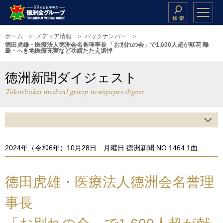
ホーム
メディア情報
バックナンバー
徳田虎雄・医療法人徳洲会名誉理事長 「お別れの会」で1,600人超が献花 離
島・へき地医療充実など功績たたえ追悼
徳洲新聞ダイジェスト
Tokushukai medical group newspaper digest
2024年（令和6年）10月28日 月曜日 徳洲新聞 NO.1464 1面
徳田虎雄・医療法人徳洲会名誉理
事長