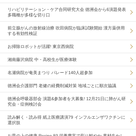
リハビリテーション・ケア合同研究大会 徳洲会から6演題発表
多職種が多様な切り口
前立腺がんの放射線治療 吹田病院が臨床試験開始 漢方薬併用
する有効性検証
お掃除ロボットが活躍! 東京西病院
湘南藤沢病院 中・高校生が医療体験
名瀬病院が奄美まつり パレード140人超参加
徳洲会介護部門 老健の経費削減対策 地域ごとに順次協議
徳洲会呼吸器部会 演題&参加者を大募集! 12月21日に肺がん研
究会・症例検討会
読み解く・読み得 紙上医療講演79 インフルエンザワクチンに
選択肢
お皿の上の健康 Recipe 93 栄養豊富で彩り鮮やか 素材生かし