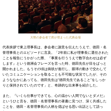
大勢の参会者で席が埋まった式典会場
代表挨拶で東上理事長は、参会者に謝意を伝えたうえで、徳田・名
誉理事長とのエピソードに言及。「2年前に私が理事長に選任された
ことを報告にうかがった際、『事業を行ううえで数字合わせは必ず
します』という徳洲会フレーズを言った時、徳田先生が目をぱっと
開かれました。もうその頃は病状が進行し、眼球の動きで交わして
いたコミュニケーションを取ることも不可能な状況でしたが、その
ようななかにあっても、徳田先生は“徳田先生であること”をしっか
りと保持されていたのです」と、奇跡的な出来事を紹介した。
また、『いくら仕事ができても、心の温かい人間でないとダメだ』
というひと言を、徳田・名誉理事長の著書に見つけ、深く共感した
ことを、徳田・名誉理事長の人柄を偲ばせる思い出話として語っ