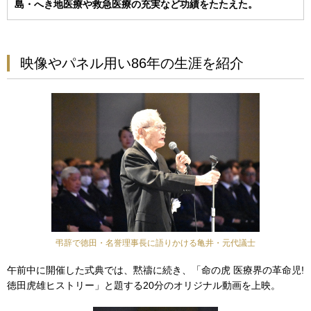
島・へき地医療や救急医療の充実など功績をたたえた。
映像やパネル用い86年の生涯を紹介
弔辞で徳田・名誉理事長に語りかける亀井・元代議士
午前中に開催した式典では、黙禱に続き、「命の虎 医療界の革命児!
徳田虎雄ヒストリー」と題する20分のオリジナル動画を上映。