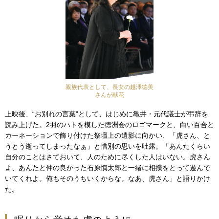
親族代表として、長女の越澤徳美
さんが献花
上映後、“お別れの言葉”として、はじめに亀井・元代議士が弔辞を
読み上げた。2羽のハトを模した徳洲会のロゴマークと、白い百合と
カーネーションで飾り付けた祭壇上の遺影に向かい、「虎さん、と
うとう逝ってしまったなぁ」と惜別の思いを吐露。「あんたくらい
自分のことはさておいて、人のために尽くした人はいない。虎さん
よ、あんたと仲の良かった石原慎太郎と一緒に相撲をとって遊んで
いてくれよ。俺もそのうちいくからな。なあ、虎さん」と語りかけ
た。