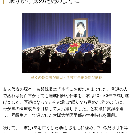
眠りから覚めた虎のように
多くの参会者が徳田・名誉理事長を偲び献花
友人代表の塚本・名誉院長は「本当にお疲れさまでした。普通の人
であれば何百年かけても達成困難な仕事を、君は40～50年で成し遂
げました。医師になってからの君は“眠りから覚めた虎”のように、
わが国の医療改革を目指して大活躍しました」と功績に賛辞を送
り、同級生として過ごした大阪大学医学部の学生時代を回顧。
続けて、「君は(弟を亡くした)悔しさを心に秘め、“生命だけは平等