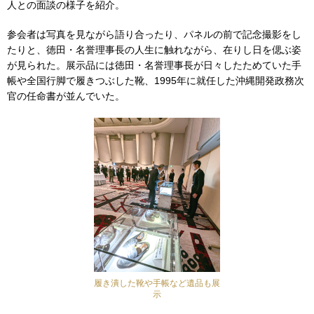
人との面談の様子を紹介。
参会者は写真を見ながら語り合ったり、パネルの前で記念撮影をし
たりと、徳田・名誉理事長の人生に触れながら、在りし日を偲ぶ姿
が見られた。展示品には徳田・名誉理事長が日々したためていた手
帳や全国行脚で履きつぶした靴、1995年に就任した沖縄開発政務次
官の任命書が並んでいた。
履き潰した靴や手帳など遺品も展
示