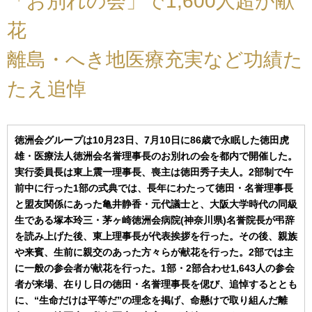
「お別れの会」で1,600人超が献
花
離島・へき地医療充実など功績た
たえ追悼
徳洲会グループは10月23日、7月10日に86歳で永眠した徳田虎
雄・医療法人徳洲会名誉理事長のお別れの会を都内で開催した。
実行委員長は東上震一理事長、喪主は徳田秀子夫人。2部制で午
前中に行った1部の式典では、長年にわたって徳田・名誉理事長
と盟友関係にあった亀井静香・元代議士と、大阪大学時代の同級
生である塚本玲三・茅ヶ崎徳洲会病院(神奈川県)名誉院長が弔辞
を読み上げた後、東上理事長が代表挨拶を行った。その後、親族
や来賓、生前に親交のあった方々らが献花を行った。2部では主
に一般の参会者が献花を行った。1部・2部合わせ1,643人の参会
者が来場、在りし日の徳田・名誉理事長を偲び、追悼するととも
に、“生命だけは平等だ”の理念を掲げ、命懸けで取り組んだ離