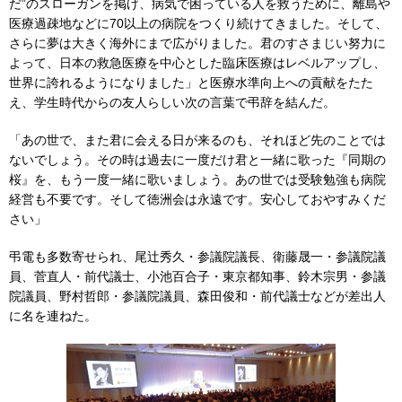
だ”のスローガンを掲げ、病気で困っている人を救うために、離島や
医療過疎地などに70以上の病院をつくり続けてきました。そして、
さらに夢は大きく海外にまで広がりました。君のすさまじい努力に
よって、日本の救急医療を中心とした臨床医療はレベルアップし、
世界に誇れるようになりました」と医療水準向上への貢献をたた
え、学生時代からの友人らしい次の言葉で弔辞を結んだ。
「あの世で、また君に会える日が来るのも、それほど先のことでは
ないでしょう。その時は過去に一度だけ君と一緒に歌った『同期の
桜』を、もう一度一緒に歌いましょう。あの世では受験勉強も病院
経営も不要です。そして徳洲会は永遠です。安心しておやすみくだ
さい」
弔電も多数寄せられ、尾辻秀久・参議院議長、衛藤晟一・参議院議
員、菅直人・前代議士、小池百合子・東京都知事、鈴木宗男・参議
院議員、野村哲郎・参議院議員、森田俊和・前代議士などが差出人
に名を連ねた。