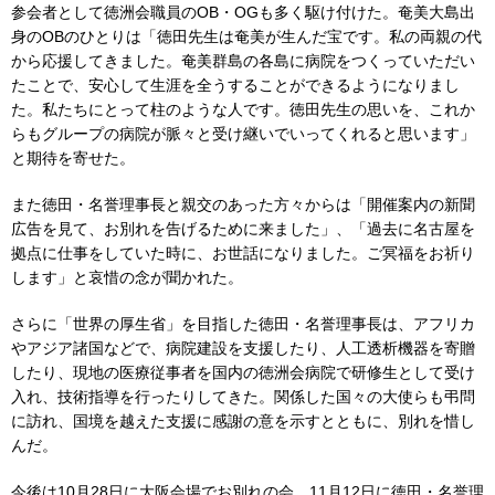
参会者として徳洲会職員のOB・OGも多く駆け付けた。奄美大島出
身のOBのひとりは「徳田先生は奄美が生んだ宝です。私の両親の代
から応援してきました。奄美群島の各島に病院をつくっていただい
たことで、安心して生涯を全うすることができるようになりまし
た。私たちにとって柱のような人です。徳田先生の思いを、これか
らもグループの病院が脈々と受け継いでいってくれると思います」
と期待を寄せた。
また徳田・名誉理事長と親交のあった方々からは「開催案内の新聞
広告を見て、お別れを告げるために来ました」、「過去に名古屋を
拠点に仕事をしていた時に、お世話になりました。ご冥福をお祈り
します」と哀惜の念が聞かれた。
さらに「世界の厚生省」を目指した徳田・名誉理事長は、アフリカ
やアジア諸国などで、病院建設を支援したり、人工透析機器を寄贈
したり、現地の医療従事者を国内の徳洲会病院で研修生として受け
入れ、技術指導を行ったりしてきた。関係した国々の大使らも弔問
に訪れ、国境を越えた支援に感謝の意を示すとともに、別れを惜し
んだ。
今後は10月28日に大阪会場でお別れの会、11月12日に徳田・名誉理