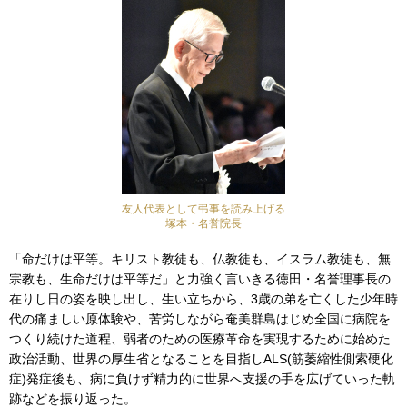
友人代表として弔事を読み上げる
塚本・名誉院長
「命だけは平等。キリスト教徒も、仏教徒も、イスラム教徒も、無
宗教も、生命だけは平等だ」と力強く言いきる徳田・名誉理事長の
在りし日の姿を映し出し、生い立ちから、3歳の弟を亡くした少年時
代の痛ましい原体験や、苦労しながら奄美群島はじめ全国に病院を
つくり続けた道程、弱者のための医療革命を実現するために始めた
政治活動、世界の厚生省となることを目指しALS(筋萎縮性側索硬化
症)発症後も、病に負けず精力的に世界へ支援の手を広げていった軌
跡などを振り返った。