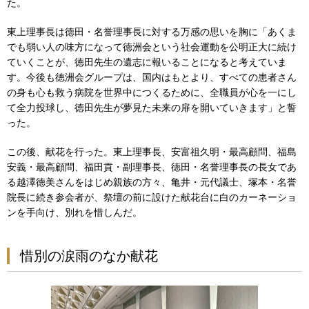
た。
東上理事長は徳田・名誉理事長に対する万感の思いを胸に「あくま
でも弱い人の味方になって徳洲会という社会運動を公明正大に続け
ていくことが、徳田先生の遺志に報いることになると考えていま
す。今後も徳洲会グループは、国内はもとより、すべての患者さん
の身も心も救う病院を世界中につくるために、全職員が心を一にし
て全力投球し、徳田先生が夢見た未来の扉を開いていきます」と誓
った。
この後、献花を行った。東上理事長、安富祖久明・最高顧問、福島
安義・最高顧問、福田貢・副理事長、徳田・名誉理事長の長女であ
る越澤徳美さんをはじめ親族の方々、亀井・元代議士、塚本・名誉
院長に続き参会者が、祭壇の前に設けた献花台に白のカーネーショ
ンを手向け、別れを惜しんだ。
惜別の涙雨のなか献花