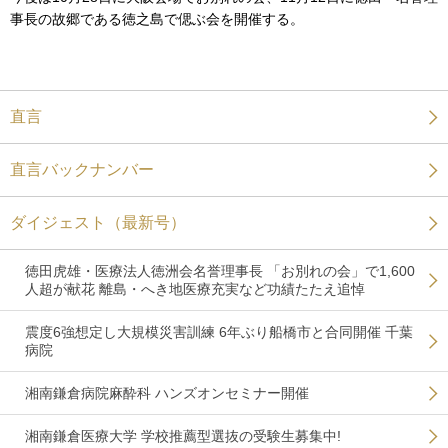
事長の故郷である徳之島で偲ぶ会を開催する。
直言
直言バックナンバー
ダイジェスト（最新号）
徳田虎雄・医療法人徳洲会名誉理事長 「お別れの会」で1,600
人超が献花 離島・へき地医療充実など功績たたえ追悼
震度6強想定し大規模災害訓練 6年ぶり船橋市と合同開催 千葉
病院
湘南鎌倉病院麻酔科 ハンズオンセミナー開催
湘南鎌倉医療大学 学校推薦型選抜の受験生募集中!