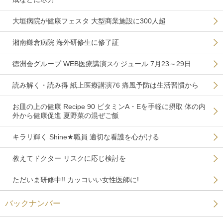
大垣病院が健康フェスタ 大型商業施設に300人超
湘南鎌倉病院 海外研修生に修了証
徳洲会グループ WEB医療講演スケジュール 7月23～29日
読み解く・読み得 紙上医療講演76 痛風予防は生活習慣から
お皿の上の健康 Recipe 90 ビタミンA・Eを手軽に摂取 体の内
外から健康促進 夏野菜の混ぜご飯
キラリ輝く Shine★職員 適切な看護を心がける
教えてドクター リスクに応じ検討を
ただいま研修中!! カッコいい女性医師に!
バックナンバー