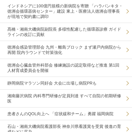
インドネシアに100億円規模の新病院を寄贈 「ハラパンキタ・
徳洲会循環器病センター」建設 東上・医療法人徳洲会理事長
が現地で契約書に調印
髙橋・湘南大磯病院副院長 多様性配慮した循環器診療 ガイド
ラインの改訂に貢献
徳洲会感染管理部会 九州・離島ブロック まず瀬戸内病院から
再開 院内ラウンドで対策強化
徳洲会心臓血管外科部会 修練施設の認定取得など推進 第1回
人材育成委員会を開催
静岡病院マラソン同好会 大会に出場し病院PRも
湘南藤沢病院 内科専門研修が定員到達 すべて自院の初期研修
医
患者さんのQOL向上へ 「症状緩和チーム」勇躍 福岡病院
石山・湘南大磯病院看護部長 神奈川県看護賞を受賞 後進の育
成などに尽力