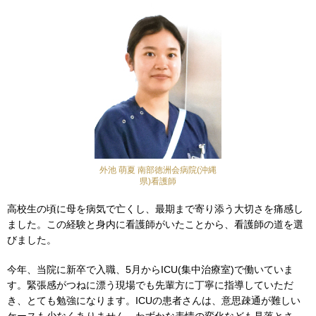
外池 萌夏 南部徳洲会病院(沖縄
県)看護師
高校生の頃に母を病気で亡くし、最期まで寄り添う大切さを痛感し
ました。この経験と身内に看護師がいたことから、看護師の道を選
びました。
今年、当院に新卒で入職、5月からICU(集中治療室)で働いていま
す。緊張感がつねに漂う現場でも先輩方に丁寧に指導していただ
き、とても勉強になります。ICUの患者さんは、意思疎通が難しい