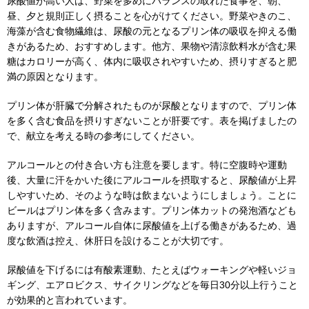
尿酸値が高い人は、野菜を多めにバランスの取れた食事を、朝、
昼、夕と規則正しく摂ることを心がけてください。野菜やきのこ、
海藻が含む食物繊維は、尿酸の元となるプリン体の吸収を抑える働
きがあるため、おすすめします。他方、果物や清涼飲料水が含む果
糖はカロリーが高く、体内に吸収されやすいため、摂りすぎると肥
満の原因となります。
プリン体が肝臓で分解されたものが尿酸となりますので、プリン体
を多く含む食品を摂りすぎないことが肝要です。表を掲げましたの
で、献立を考える時の参考にしてください。
アルコールとの付き合い方も注意を要します。特に空腹時や運動
後、大量に汗をかいた後にアルコールを摂取すると、尿酸値が上昇
しやすいため、そのような時は飲まないようにしましょう。ことに
ビールはプリン体を多く含みます。プリン体カットの発泡酒なども
ありますが、アルコール自体に尿酸値を上げる働きがあるため、過
度な飲酒は控え、休肝日を設けることが大切です。
尿酸値を下げるには有酸素運動、たとえばウォーキングや軽いジョ
ギング、エアロビクス、サイクリングなどを毎日30分以上行うこと
が効果的と言われています。