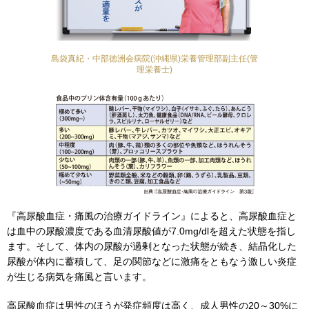
島袋真紀・中部徳洲会病院(沖縄県)栄養管理部副主任(管
理栄養士)
『高尿酸血症・痛風の治療ガイドライン』によると、高尿酸血症と
は血中の尿酸濃度である血清尿酸値が7.0mg/dlを超えた状態を指し
ます。そして、体内の尿酸が過剰となった状態が続き、結晶化した
尿酸が体内に蓄積して、足の関節などに激痛をともなう激しい炎症
が生じる病気を痛風と言います。
高尿酸血症は男性のほうが発症頻度は高く、成人男性の20～30%に