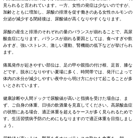
見られると言われています。一方、女性の発症は少ないのですが、
加齢とともに増加し、尿酸の排泄を促す働きのある女性ホルモンの
分泌が減少する閉経後は、尿酸値が高くなりやすくなります。
尿酸の産生と排泄のそれぞれの量のバランスが崩れることで、高尿
酸血症になります。バランスが崩れる要因としては、食べすぎや飲
みすぎ、強いストレス、激しい運動、腎機能の低下などが挙げられ
ます。
痛風発作が起きやすい部位は、足の甲や親指の付け根、足首、膝な
どです。脱水になりやすい夏場に多く、時間帯では、発汗によって
体内の水分が減少しやすい夜中から明け方にかけて起こることが多
いとされています。
健康診断や人間ドックで尿酸値が高いと指摘を受けた場合は、ま
ず、ご自身の体重、日頃の飲酒量を見直してください。高尿酸血症
の状態にある場合、適正体重を超えるケースが多く見られるためで
す。生活習慣病予防のためにもなりますので適正体重を目指しまし
ょう。