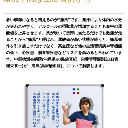
暑い季節になると増えるのが“痛風”です。発汗により体内の水分
が失われやすく、アルコールの摂取量が増加することも血中の尿
酸値を上昇させます。風が吹いて患部に当たるだけでも激痛が走
ることから“痛風”と呼ばれ、尿酸値が高い状態が続くと、痛風発
作を引き起こすだけでなく、高血圧など他の生活習慣病や腎機能
の低下、心疾患、脳血管疾患などリスクを高めると言われていま
す。中部徳洲会病院(沖縄県)の島袋真紀・栄養管理部副主任(管
理栄養士)が「痛風(高尿酸血症)」について解説します。