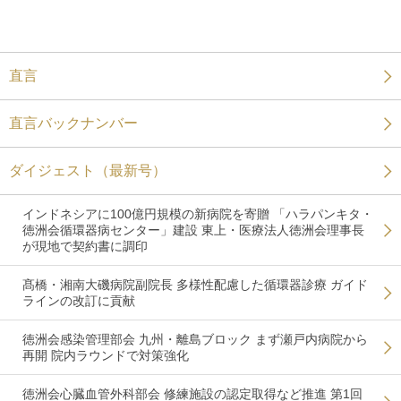
直言
直言バックナンバー
ダイジェスト（最新号）
インドネシアに100億円規模の新病院を寄贈 「ハラパンキタ・
徳洲会循環器病センター」建設 東上・医療法人徳洲会理事長
が現地で契約書に調印
髙橋・湘南大磯病院副院長 多様性配慮した循環器診療 ガイド
ラインの改訂に貢献
徳洲会感染管理部会 九州・離島ブロック まず瀬戸内病院から
再開 院内ラウンドで対策強化
徳洲会心臓血管外科部会 修練施設の認定取得など推進 第1回