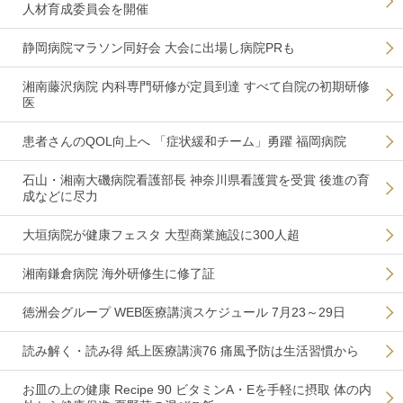
人材育成委員会を開催
静岡病院マラソン同好会 大会に出場し病院PRも
湘南藤沢病院 内科専門研修が定員到達 すべて自院の初期研修
医
患者さんのQOL向上へ 「症状緩和チーム」勇躍 福岡病院
石山・湘南大磯病院看護部長 神奈川県看護賞を受賞 後進の育
成などに尽力
大垣病院が健康フェスタ 大型商業施設に300人超
湘南鎌倉病院 海外研修生に修了証
徳洲会グループ WEB医療講演スケジュール 7月23～29日
読み解く・読み得 紙上医療講演76 痛風予防は生活習慣から
お皿の上の健康 Recipe 90 ビタミンA・Eを手軽に摂取 体の内