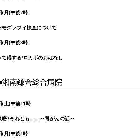
日(月)午後2時
ンモグラフィ検査について
日(月)午後3時
って得する!ロカボのおはなし
■湘南鎌倉総合病院
日(土)午前11時
潰瘍?それとも……～胃がんの話～
日(月)午後1時