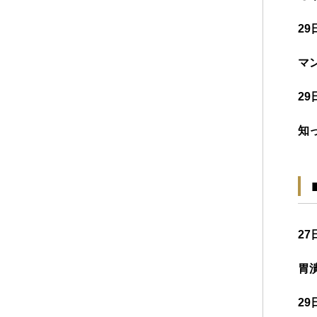
29
マ
29
知
27
胃
29