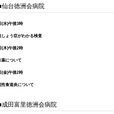
■仙台徳洲会病院
日(水)午後3時
粗しょう症がわかる検査
日(木)午後2時
方薬について
日(金)午後2時
流性食道炎について
■成田富里徳洲会病院