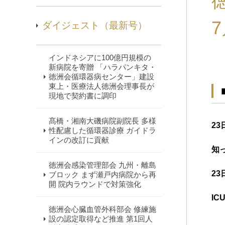
7
ダイジェスト（最新号）
インドネシアに100億円規模の
新病院を寄贈 「ハラパンキタ・
徳洲会循環器病センター」建設
東上・医療法人徳洲会理事長が
現地で契約書に調印
髙橋・湘南大磯病院副院長 多様
23
性配慮した循環器診療 ガイドラ
インの改訂に貢献
知
徳洲会感染管理部会 九州・離島
23
ブロック まず瀬戸内病院から再
開 院内ラウンドで対策強化
I
徳洲会心臓血管外科部会 修練施
設の認定取得など推進 第1回人