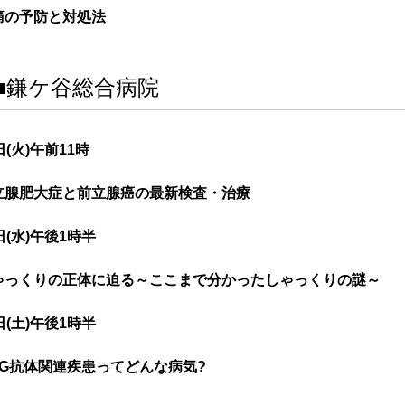
痛の予防と対処法
■鎌ケ谷総合病院
日(火)午前11時
立腺肥大症と前立腺癌の最新検査・治療
日(水)午後1時半
ゃっくりの正体に迫る～ここまで分かったしゃっくりの謎～
日(土)午後1時半
OG抗体関連疾患ってどんな病気?