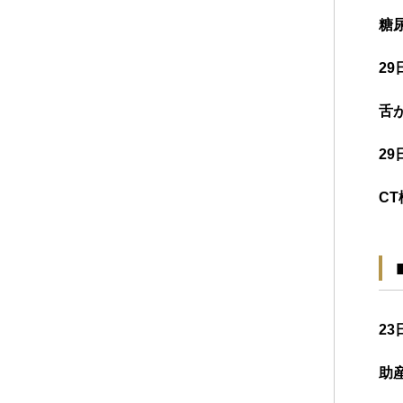
糖
29
舌
29
C
23
助