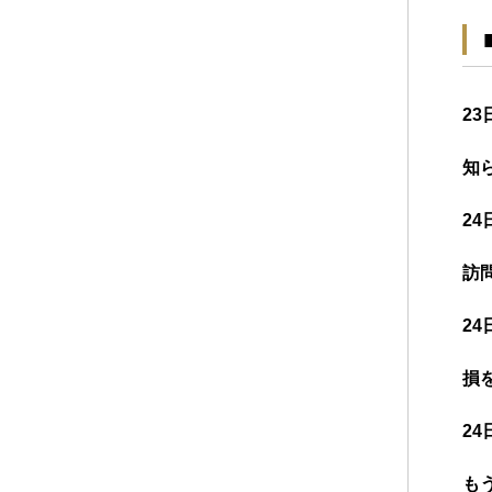
23
知
24
訪
24
損
24
も