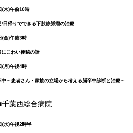
日(木)午前10時
見!日帰りでできる下肢静脈瘤の治療
日(金)午後3時
当にこわい便秘の話
日(月)午後4時
卒中～患者さん・家族の立場から考える脳卒中診断と治療～
■千葉西総合病院
日(水)午後2時半