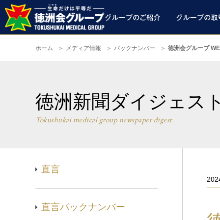
ホーム
メディア情報
バックナンバー
徳洲会グループ WE
徳洲新聞ダイジェス
Tokushukai medical group newspaper digest
直言
20
直言バックナンバー