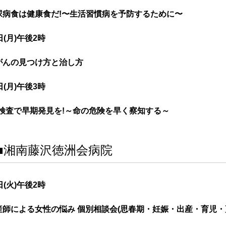
尿病食は健康食だ!〜生活習慣病を予防するために〜
日(月)午後2時
がんの見つけ方と治し方
日(月)午後3時
T検査で早期発見を!～命の危険を早く察知する～
■湘南藤沢徳洲会病院
日(火)午後2時
産師による女性の悩み 個別相談会(思春期・妊娠・出産・育児・