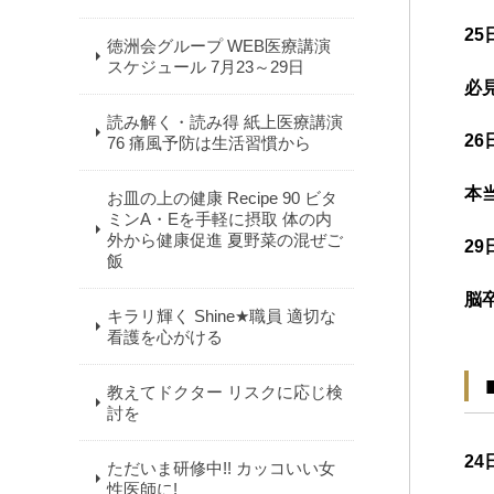
25
徳洲会グループ WEB医療講演
スケジュール 7月23～29日
必
読み解く・読み得 紙上医療講演
26
76 痛風予防は生活習慣から
本
お皿の上の健康 Recipe 90 ビタ
ミンA・Eを手軽に摂取 体の内
外から健康促進 夏野菜の混ぜご
29
飯
脳
キラリ輝く Shine★職員 適切な
看護を心がける
教えてドクター リスクに応じ検
討を
24
ただいま研修中!! カッコいい女
性医師に!