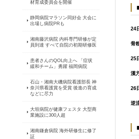
材育成委員会を開催
静岡病院マラソン同好会 大会に
出場し病院PRも
24
湘南藤沢病院 内科専門研修が定
骨
員到達 すべて自院の初期研修医
25
患者さんのQOL向上へ 「症状
緩和チーム」勇躍 福岡病院
漢
石山・湘南大磯病院看護部長 神
奈川県看護賞を受賞 後進の育成
26
などに尽力
逆
大垣病院が健康フェスタ 大型商
業施設に300人超
湘南鎌倉病院 海外研修生に修了
証