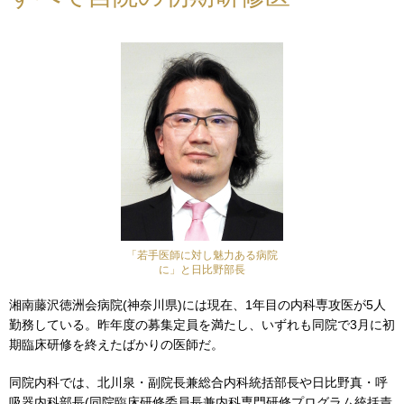
「若手医師に対し魅力ある病院
に」と日比野部長
湘南藤沢徳洲会病院(神奈川県)には現在、1年目の内科専攻医が5人
勤務している。昨年度の募集定員を満たし、いずれも同院で3月に初
期臨床研修を終えたばかりの医師だ。
同院内科では、北川泉・副院長兼総合内科統括部長や日比野真・呼
吸器内科部長(同院臨床研修委員長兼内科専門研修プログラム統括責