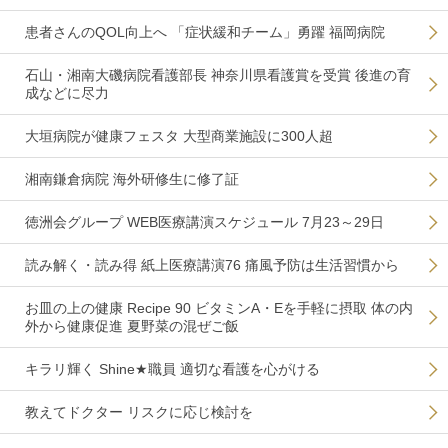
患者さんのQOL向上へ 「症状緩和チーム」勇躍 福岡病院
石山・湘南大磯病院看護部長 神奈川県看護賞を受賞 後進の育
成などに尽力
大垣病院が健康フェスタ 大型商業施設に300人超
湘南鎌倉病院 海外研修生に修了証
徳洲会グループ WEB医療講演スケジュール 7月23～29日
読み解く・読み得 紙上医療講演76 痛風予防は生活習慣から
お皿の上の健康 Recipe 90 ビタミンA・Eを手軽に摂取 体の内
外から健康促進 夏野菜の混ぜご飯
キラリ輝く Shine★職員 適切な看護を心がける
教えてドクター リスクに応じ検討を