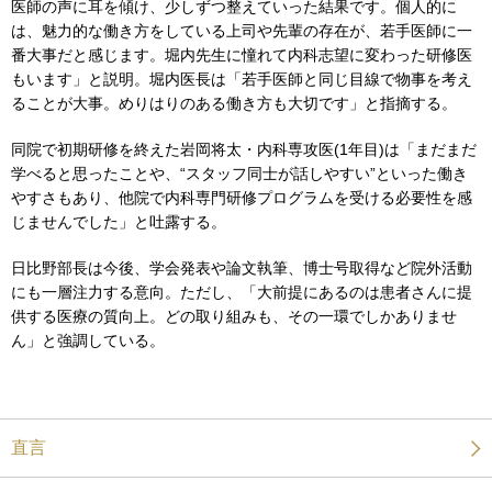
医師の声に耳を傾け、少しずつ整えていった結果です。個人的に
は、魅力的な働き方をしている上司や先輩の存在が、若手医師に一
番大事だと感じます。堀内先生に憧れて内科志望に変わった研修医
もいます」と説明。堀内医長は「若手医師と同じ目線で物事を考え
ることが大事。めりはりのある働き方も大切です」と指摘する。
同院で初期研修を終えた岩岡将太・内科専攻医(1年目)は「まだまだ
学べると思ったことや、“スタッフ同士が話しやすい”といった働き
やすさもあり、他院で内科専門研修プログラムを受ける必要性を感
じませんでした」と吐露する。
日比野部長は今後、学会発表や論文執筆、博士号取得など院外活動
にも一層注力する意向。ただし、「大前提にあるのは患者さんに提
供する医療の質向上。どの取り組みも、その一環でしかありませ
ん」と強調している。
直言