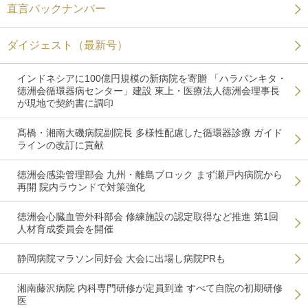
直言バックナンバー
ダイジェスト（最新号）
インドネシアに100億円規模の新病院を寄贈 「ハラパンキタ・
徳洲会循環器病センター」建設 東上・医療法人徳洲会理事長
が現地で契約書に調印
髙橋・湘南大磯病院副院長 多様性配慮した循環器診療 ガイド
ラインの改訂に貢献
徳洲会感染管理部会 九州・離島ブロック まず瀬戸内病院から
再開 院内ラウンドで対策強化
徳洲会心臓血管外科部会 修練施設の認定取得など推進 第1回
人材育成委員会を開催
静岡病院マラソン同好会 大会に出場し病院PRも
湘南藤沢病院 内科専門研修が定員到達 すべて自院の初期研修
医