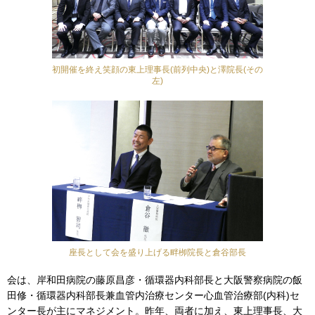
初開催を終え笑顔の東上理事長(前列中央)と澤院長(その
左)
座長として会を盛り上げる畔栁院長と倉谷部長
会は、岸和田病院の藤原昌彦・循環器内科部長と大阪警察病院の飯
田修・循環器内科部長兼血管内治療センター心血管治療部(内科)セ
ンター長が主にマネジメント。昨年、両者に加え、東上理事長、大