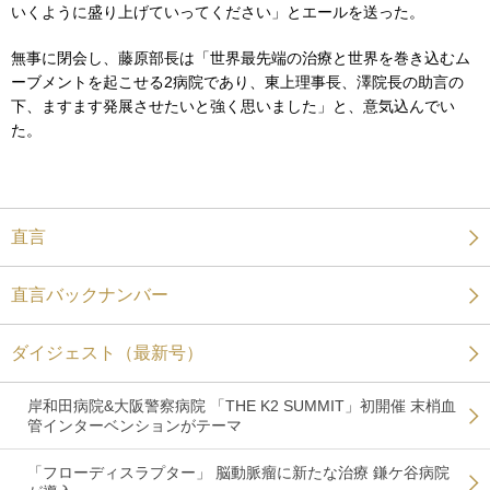
いくように盛り上げていってください」とエールを送った。
無事に閉会し、藤原部長は「世界最先端の治療と世界を巻き込むム
ーブメントを起こせる2病院であり、東上理事長、澤院長の助言の
下、ますます発展させたいと強く思いました」と、意気込んでい
た。
直言
直言バックナンバー
ダイジェスト（最新号）
岸和田病院&大阪警察病院 「THE K2 SUMMIT」初開催 末梢血
管インターベンションがテーマ
「フローディスラプター」 脳動脈瘤に新たな治療 鎌ケ谷病院