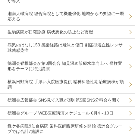
が導入
湘南大磯病院 総合病院として機能強化 地域からの要望に一層
応える
生駒病院が日曜診療 病状悪化の防止など貢献
病気のはなし153 感染経路は飛沫と傷口 劇症型溶血性レンサ
球菌感染症
徳洲会脊椎部会が第3回会合 知見深め診療水準向上へ 脊柱変
形をテーマに特別講演
横浜日野病院 手厚い入院医療提供 精神科急性期治療病棟が順
調
徳洲会広報部会 SNS見て入職が3割 第5回SNS分科会を開く
徳洲会グループ WEB医療講演スケジュール 6月4～10日
鎌ケ谷病院&仙台病院 歯科医師臨床研修を開始 徳洲会グルー
プでは合計7施設に