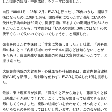
した症例の短期・中期成績」をテーマに発表した。
自院で08年1月～23年12月にEVARを行った1,175例のうち、開腹手
術になったのは19例(1.6%)。開腹手術になった方が最初にEVARを
受けた平均年齢は69歳で、開腹手術に至るまでの期間は平均54.8カ
月だったことから、竹本医師は「EVARの実施は60代ではなく70代
後半ぐらいで良いのではないでしょうか」と指摘した。
発表を終えた竹本医師は「非常に緊張しました」と吐露。「外科医
師の私にとって内科領域のカテーテルの話などは知らないことが
多々あり、藤原先生や飯田先生の発表は大変興味深かったです」と
振り返った。
大阪警察病院の大賀勇輝・心臓血管外科副医長は、血管内超音波検
査(IVUS)を活用し、造影剤を使わずにEVARを完成した1例を提示し
た。
最後に東上理事長が挨拶。「澤先生と私から始まり、藤原先生と飯
田先生が引き継いでくれて、こうして皆が集まって研鑽できる良い
形にしてくれました。複数の組織が力を合わせて、外へ向けて、い
ろいろなものを発信してほしいと思います。ぜひ、この会が続いて