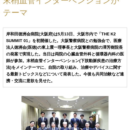
末梢血管インターベンションが
テーマ
岸和田徳洲会病院(大阪府)は5月13日、大阪市内で「THE K2
SUMMIT 01」を初開催した。大阪警察病院との勉強会で、医療
法人徳洲会(医徳)の東上震一理事長と大阪警察病院の澤芳樹院長
の発案で実現した。当日は両院の心臓血管外科と循環器内科の医
師が参加。末梢血管インターベンション(下肢動脈疾患の治療方
法)をメインテーマに、自院の取り組み、治療やデバイスに関す
る最新トピックスなどについて発表した。今後も共同治験など連
携・交流に意欲を見せた。