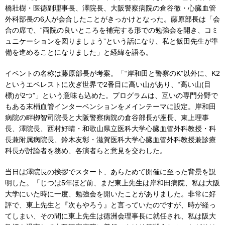
橋壯樹・医徳副理事長、澤院長、大阪警察病院の倉谷徹・心臓血管
外科部長の6人が会合したことがきっかけとなった。藤原部長は「会
合の席で、“両院の良いところを補完する形での勉強会を開き、コミ
ュニケーションを図りましょう”という話になり、私と飯田先生が準
備を進めることになりました」と経緯を語る。
イベントの名称は藤原部長が考案。「“岸和田と警察のK”以外に、K2
というエベレストに次ぎ世界で2番目に高い山があり、“高い山(目
標)が2つ”」という意味も込めた。プログラムは、互いの専門分野で
もある末梢血管インターベンションをメインテーマに設定。岸和田
病院の畔栁智司院長と大阪警察病院の倉谷部長が座長、東上理事
長、澤院長、西村好晴・和歌山県立医科大学心臓血管外科教授・科
長兼附属病院長、鈴木友彰・滋賀医科大学心臓血管外科教授兼診療
科長が討論者を務め、各演者らと意見を交わした。
当日は澤院長の挨拶でスタート、あらためて開催に至った背景を説
明した。「じつは5年ほど前、まだ東上先生は岸和田病院、私は大阪
大学にいた時に一度、勉強会を開いたことがありました。非常に好
評で、東上先生と『次もやろう』と言っていたのですが、時が経っ
てしまい、その間に東上先生は徳洲会理事長に就任され、私は阪大