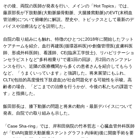
その後、両院の医師が発表を行い、メインの「Hot Topics」では、
藤原部長が下肢動脈(大動脈腸骨動脈、大腿膝窩動脈)のEVT(末梢血
管治療)について俯瞰的に解説。歴史や、トピックスとして最新のデ
バイスや治療法などを説明した。
自院の取り組みにも触れ、特徴のひとつに2018年に開始したフット
ケアチームを紹介。血行再建医(循環器科医)や創傷管理医(皮膚科医
師、形成外科医師)、看護師、CE(臨床工学技士)、リハビリテーショ
ンセラピストなど“多科相乗り”で週1回の回診、月2回のカンファレ
ンスを行い、近隣の医療機関から多くの患者さんを紹介してもらう
など、「うまくいっています」と強調した。将来展望にもふれ、
CLTI(包括的高度慢性下肢虚血)が社会問題化する可能性を示唆。高
齢者の場合、「どこまでの治療を行うかが、今後の私たちの課題で
す」と指摘した。
飯田部長は、膝下動脈の問題と将来の動向・最新デバイスについて
発表。自院での取り組みも示した。
「Case Sha-ring」では、岸和田病院の竹本哲志・心臓血管外科医師
が「EVAR(腹部大動脈瘤ステントグラフト内挿術)後に開腹手術を要