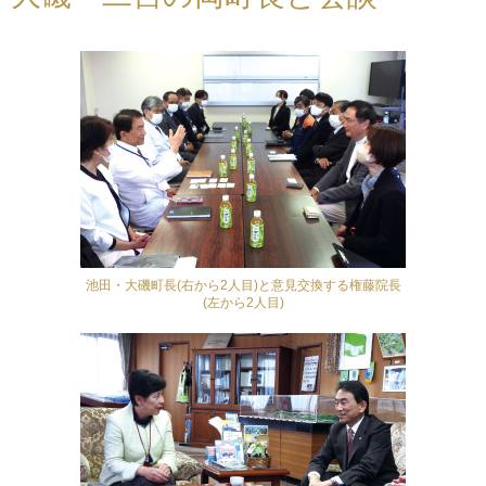
池田・大磯町長(右から2人目)と意見交換する権藤院長
(左から2人目)