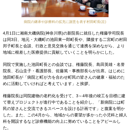
病院の継承や診療科の拡充に謝意を表す村田町長(左)
4月1日に湘南大磯病院(神奈川県)の新院長に就任した権藤学司院長
は同3日、地元・大磯町の池田東一郎町長や、隣接する二宮町の村田
邦子町長と会談、行政と意見交換を通じて連携を深めながら、より
地域に根差した医療提供に貢献していくことを明らかにした。
同院で実施した池田町長との会談では、権藤院長、島田英雄・名誉
院長、石山圭子・看護部長、佐藤篤・事務部長らが出席。はじめに
池田町長が「病院と町が力を合わせ町民の皆さんの健康・福祉のた
めに活動していければと考えています」と挨拶。
権藤院長は同院建物の老朽化を受けて、3～4年後の竣工を目標に建
て替えプロジェクトが進行中であることを紹介し、「新病院には町
民の皆さんと交流できるスペースを設ける計画です」と腹案を明か
した。また、この4月から、地域からの要望が多かった小児科と婦人
科を開設するなど診療機能の向上に努めていることをアピールし
た。