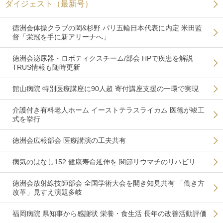
ダイジェスト（最新号）
徳洲会体操クラブの岡&杉野 パリ五輪日本代表に内定 米田監
督「栄冠を手に新アリーナへ」
徳洲会泌尿器・ロボティクスチーム/部会 HPで疾患を解説
TRUS情報も随時更新
館山病院 特別医療講座に90人超 寄付講座支援の一環で実現
介護付き有料老人ホーム イーストテラスライカム 医徳が竣工
式を挙行
徳洲会広報部会 医療講演の工夫共有
病気のはなし152 健康寿命延伸を 関節リウマチのリハビリ
徳洲会放射線技師部会 全国学術大会を開き知見共有 「働き方
改革」見すえ演題多岐
福岡病院 県知事から感謝状 栄養・食生活 長年の改善活動評価