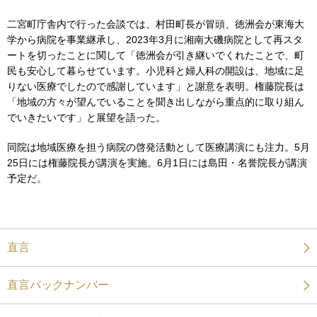
二宮町庁舎内で行った会談では、村田町長が冒頭、徳洲会が東海大
学から病院を事業継承し、2023年3月に湘南大磯病院として再スタ
ートを切ったことに関して「徳洲会が引き継いでくれたことで、町
民も安心して暮らせています。小児科と婦人科の開設は、地域に足
りない医療でしたので感謝しています」と謝意を表明。権藤院長は
「地域の方々が望んでいることを聞き出しながら重点的に取り組ん
でいきたいです」と展望を語った。
同院は地域医療を担う病院の啓発活動として医療講演にも注力。5月
25日には権藤院長が講演を実施。6月1日には島田・名誉院長が講演
予定だ。
直言
直言バックナンバー