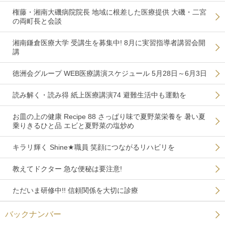
権藤・湘南大磯病院院長 地域に根差した医療提供 大磯・二宮
の両町長と会談
湘南鎌倉医療大学 受講生を募集中! 8月に実習指導者講習会開
講
徳洲会グループ WEB医療講演スケジュール 5月28日～6月3日
読み解く・読み得 紙上医療講演74 避難生活中も運動を
お皿の上の健康 Recipe 88 さっぱり味で夏野菜栄養を 暑い夏
乗りきるひと品 エビと夏野菜の塩炒め
キラリ輝く Shine★職員 笑顔につながるリハビリを
教えてドクター 急な便秘は要注意!
ただいま研修中!! 信頼関係を大切に診療
バックナンバー