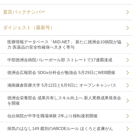
直言バックナンバー
ダイジェスト（最新号）
医療情報データベース「MID-NET」 新たに徳洲会10病院が協
力 医薬品の安全性確保へ大きく寄与
中部徳洲会病院バレーボール部 ストレートで17連覇達成
徳洲会広報部会 SDGs分科会が勉強会 5月29日にWEB開催
湘南鎌倉医療大学 5月12日と6月9日に オープンキャンパス
徳洲会栄養部会 成果共有しスキル向上へ 新人業務成果発表会
を開催
仙台病院が中学生職場体験 2年ぶり移転後初開催
病気のはなし149 鑑別のABCDEルール ほくろと皮膚がん