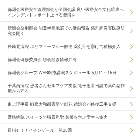
徳洲会医療安全管理部会が全国会議 良い医療安全文化醸成へ
インシデントレポート上げる習慣を
徳洲会薬剤部会 能登半島地震での活動報告 薬剤師災害医療研
究会開く
長崎北病院 ポリファーマシー解消 薬剤部を挙げて積極介入
徳洲会研修委員会 総会開き情報共有
徳洲会グループ WEB医療講演スケジュール 5月11～15日
千葉西病院 患者さんセルフケア支援 電子患者日誌で薬の副作
用から守る
東上理事長 戦艦大和慰霊塔で献花 徳洲会が修復工事支援
野崎病院 スイーツで職員慰労 製菓を学ぶ学生ら協力
目指せ！ナイチンゲール 第25回