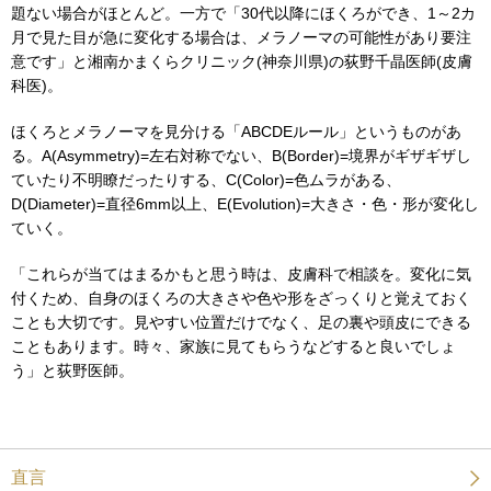
題ない場合がほとんど。一方で「30代以降にほくろができ、1～2カ
月で見た目が急に変化する場合は、メラノーマの可能性があり要注
意です」と湘南かまくらクリニック(神奈川県)の荻野千晶医師(皮膚
科医)。
ほくろとメラノーマを見分ける「ABCDEルール」というものがあ
る。A(Asymmetry)=左右対称でない、B(Border)=境界がギザギザし
ていたり不明瞭だったりする、C(Color)=色ムラがある、
D(Diameter)=直径6mm以上、E(Evolution)=大きさ・色・形が変化し
ていく。
「これらが当てはまるかもと思う時は、皮膚科で相談を。変化に気
付くため、自身のほくろの大きさや色や形をざっくりと覚えておく
ことも大切です。見やすい位置だけでなく、足の裏や頭皮にできる
こともあります。時々、家族に見てもらうなどすると良いでしょ
う」と荻野医師。
直言