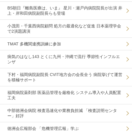
BS朝日『離島医療は、いま』 星川・瀬戸内病院院長が出演 井
上・岸和田病院副院長らも登場
小茂田・千葉西病院顧問 処方の最適化など促進 日本薬理学会
で2演題講演
TMAT 多機関連携訓練に参加
病気のはなし143 とくに九州・沖縄で流行 季節性インフルエ
ンザ
下村・福岡病院副院長 CVIT地方会の会長全う 病院挙げて運営
を積極サポート
福岡病院薬剤部 医薬品管理を厳格化 システム導入や人員配置
工夫
中部徳洲会病院 検査迅速化や業務負担減 「検査説明センタ
ー」好評
徳洲会広報部会 「危機管理広報」学ぶ