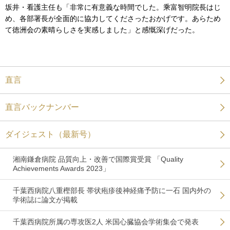
坂井・看護主任も「非常に有意義な時間でした。乘富智明院長はじ
め、各部署長が全面的に協力してくださったおかげです。あらため
て徳洲会の素晴らしさを実感しました」と感慨深げだった。
直言
直言バックナンバー
ダイジェスト（最新号）
湘南鎌倉病院 品質向上・改善で国際賞受賞 「Quality
Achievements Awards 2023」
千葉西病院八重樫部長 帯状疱疹後神経痛予防に一石 国内外の
学術誌に論文が掲載
千葉西病院所属の専攻医2人 米国心臓協会学術集会で発表