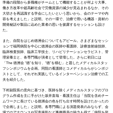
準備の段階から多職種がチームとして機能することが何より大事。
働き方改革や超高齢社会で労働資源の減少が見込まれるなか、その
大切さを再認識する学会にしたいという思いから、会のテーマや内
容を考えました」と説明。その一環で、治療で用いる機器・資材の
開発秘話や製品に込めた業者の思いを披露するセッションも設け
た。
また、自院をはじめ徳洲会についてもアピール。さまざまなセッシ
ョンで福岡病院を中心に徳洲会の医師や看護師、診療放射線技師、
臨床検査技師、臨床工学技士、リハビリテーションセラピスト、管
理栄養士と、各専門職が演者として登壇した。さらに初日には
「The 徳洲会 “徳”を知り、“徳”を積む」と題したメディカルスタッ
フシンポジウムを企画。同院の看護師とコメディカルらがシンポジ
ストとして、それぞれ実践しているインターベンション治療での工
夫を紹介した。
下村副院長の意向に基づき、医師を除くメディカルスタッフのプロ
グラム作成を主に手がけた坂井直哉・看護主任は「当院を含めチー
ムワークに長けている徳洲会の色を打ち出す時間を設けたかったの
で企画しました」と説明。各専門職による演題発表のみならず、会
場でのアナウンスや写真撮影など事務職員の協力も得て「病院を挙