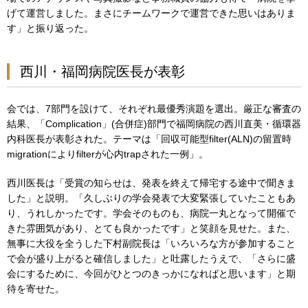
げて運営しました。まさにチームワークで運営できた思いはありま
す」と振り返った。
西川・福岡病院医長が表彰
会では、7部門を設けて、それぞれ最優秀演題を選出。厳正な審査の
結果、「Complication」(合併症)部門で福岡病院の西川直美・循環器
内科医長が表彰された。テーマは「回収可能型filter(ALN)の留置時
migrationによりfilterが心内trapされた一例」。
西川医長は「受賞の知らせは、発表を終えて帰宅する途中で聞きま
した」と説明。「久しぶりの学会発表で大変緊張していたこともあ
り、うれしかったです。学会そのものも、病院一丸となって開催で
きた雰囲気があり、とても良かったです」と笑顔を見せた。また、
無事に大役を全うした下村副院長は「いろいろな方が参加すること
で会が盛り上がると確信しました」と吐露したうえで、「さらに盛
会にするために、今回がひとつのきっかになればと思います」と期
待を寄せた。