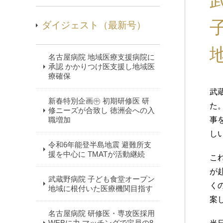
ダイジェスト（最新号）
名古屋病院 地域医療支援病院に
承認 かかりつけ医支援し地域医
療確保
武
新春特別企画㊥ 初期研修医 研
た
修ニーズが合致し 徳洲会への入
職増加
事
し
令和6年能登半島地震 避難所支
援を中心に TMATが活動継続
こ
が
武蔵野病院 子ども食堂オープン
く
地域に根付いた医療機関目指す
案
名古屋病院 研修医・専攻医採用
WEBに力 マッチングで定員の8