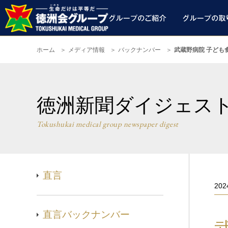
ホーム
メディア情報
バックナンバー
武蔵野病院 子ども
徳洲新聞ダイジェス
Tokushukai medical group newspaper digest
直言
20
直言バックナンバー