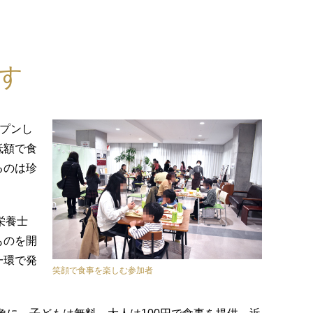
す
ープンし
低額で食
るのは珍
栄養士
ものを開
一環で発
笑顔で食事を楽しむ参加者