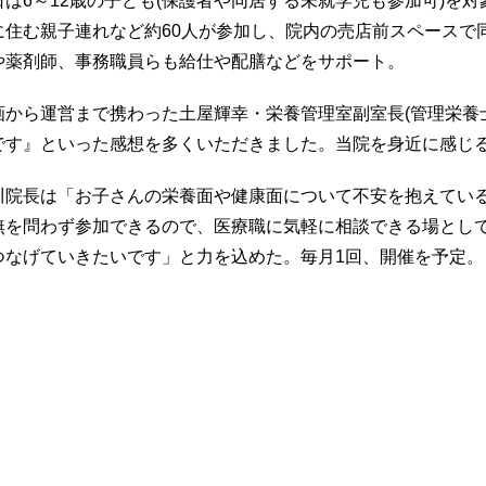
日は6～12歳の子ども(保護者や同居する未就学児も参加可)を
に住む親子連れなど約60人が参加し、院内の売店前スペースで
や薬剤師、事務職員らも給仕や配膳などをサポート。
画から運営まで携わった土屋輝幸・栄養管理室副室長(管理栄養
です』といった感想を多くいただきました。当院を身近に感じ
川院長は「お子さんの栄養面や健康面について不安を抱えてい
無を問わず参加できるので、医療職に気軽に相談できる場とし
つなげていきたいです」と力を込めた。毎月1回、開催を予定。