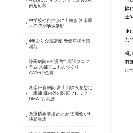
当
倍超応募
隣
士
中学校や自治会に出向き 湘南厚
木病院が地域活動
企
た
4年ぶり介護講座 老健岸和田徳
洲苑
桶
静岡病院PR 漫画で総診プログ
有
ラム 京都アニものづくり
に
AWARD金賞
湘南鎌倉病院 富士山噴火を想定
し訓練 院内外の関東ブロック
DMATと実施
医療情報学連合大会 徳洲会が4
演題発表