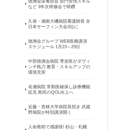
徳洲会栄養部会 部門管理スキル
など 3年次研修会で研鑽
久保・湘南大磯病院看護師長 全
日本サーフィン大会3位に
徳洲会グループ WEB医療講演
スケジュール 1月23～29日
中部徳洲会病院 専攻医がダヴィ
ンチ執刀 教育・スキルアップの
環境充実
名瀬病院 常勤医確保し診療機能
拡充 島民のQOL向上へ
近藤・杏林大学病院長招き 武蔵
野病院が特別講演開く
人命救助で感謝状! 杉山・札幌