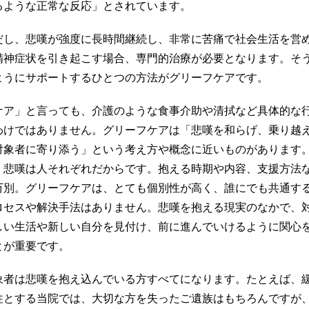
るような正常な反応」とされています。
だし、悲嘆が強度に長時間継続し、非常に苦痛で社会生活を営
精神症状を引き起こす場合、専門的治療が必要となります。そ
ようにサポートするひとつの方法がグリーフケアです。
ケア」と言っても、介護のような食事介助や清拭など具体的な
わけではありません。グリーフケアは「悲嘆を和らげ、乗り越
対象者に寄り添う」という考え方や概念に近いものがあります
、悲嘆は人それぞれだからです。抱える時期や内容、支援方法
万別。グリーフケアは、とても個別性が高く、誰にでも共通す
ロセスや解決手法はありません。悲嘆を抱える現実のなかで、
しい生活や新しい自分を見付け、前に進んでいけるように関心
とが重要です。
象者は悲嘆を抱え込んでいる方すべてになります。たとえば、
柱とする当院では、大切な方を失ったご遺族はもちろんですが