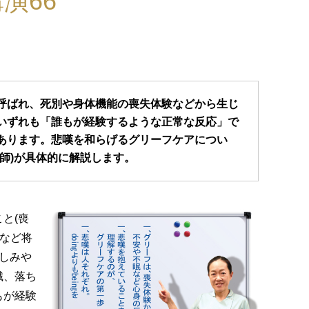
演66
呼ばれ、死別や身体機能の喪失体験などから生じ
いずれも「誰もが経験するような正常な反応」で
あります。悲嘆を和らげるグリーフケアについ
師)が具体的に解説します。
と(喪
別など将
悲しみや
識、落ち
もが経験