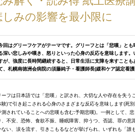
読み解く・読み得 紙上医療講
悲しみの影響を最小限に
今回はグリーフケアがテーマです。グリーフとは「悲嘆」とも
る深い悲しみや嘆き、怒りといった心身の反応を意味します。
すが、強度に長時間継続すると、日常生活に支障を来すことも
て、札幌南徳洲会病院の須藤純子・看護師長(緩和ケア認定看護
リーフは日本語では「悲嘆」と訳され、大切な人や存在を失うこ
体験)で引き起こされる心身のさまざまな反応を意味します(死
予測されていることへの悲嘆も含む:予期悲嘆)。一例として、
り、不安、恐怖、食欲不振、睡眠障害、抑うつ、否認、罪の意
かない、涙を流す、引きこもるなどが挙げられ、いずれも「誰