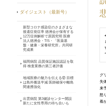
ダイジェスト（最新号）
新型コロナ感染症のさまざまな
後遺症発症率 徳洲会が保有する
12万症例解析で原因究明 医療
法人徳洲会・TIS・「医薬基
盤・健康・栄養研究所」共同研
究成果
福岡病院 品質保証施設認証を取
得 検査業務の第三者評価
グ
地域医療の魅力を伝える⑫ 目標
失
は島外搬送半減 医師確保や離島
間連携強化
来
怒
出雲病院 第3健診センター開設
着
新たに女性専用の待ち合いも