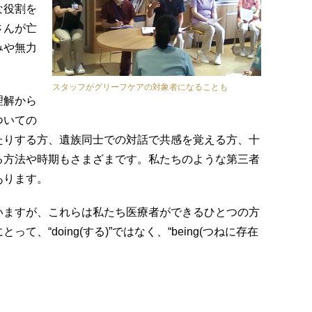
な役割を
さんが亡
みや無力
スタッフがグリーフケアの対象者になることも
理解から
ついての
たりする方、遺族同士での対話で共感を覚える方、十
る方法や時期もさまざまです。私たちのような第三者
あります。
いますが、これらは私たち医療者ができるひとつの方
“doing(する)”ではなく、“being(つねに存在