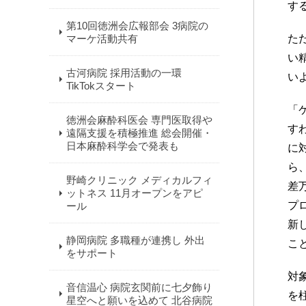
す
第10回徳洲会広報部会 3病院の
マーケ活動共有
た
い
古河病院 採用活動の一環
い
TikTokスタート
「
徳洲会麻酔科医会 専門医取得や
す
遠隔支援を積極推進 総会開催・
日本麻酔科学会で発表も
に
ら
野崎クリニック メディカルフィ
差
ットネス 11月オープンをアピ
プ
ール
新
静岡病院 多職種が連携し 外出
こ
をサポート
対
音信温心 病院玄関前に七夕飾り
を
星空へと願いを込めて 北谷病院