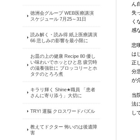
ん
失
徳洲会グループ WEB医療講演
スケジュール 7月25～31日
く
感
読み解く・読み得 紙上医療講演
66 悲しみの影響を最小限に
悲
は
お皿の上の健康 Recipe 80 優し
い味わいでホッとひと息 疲労時
正
の滋養強壮に ブロッコリーとホ
分
タテのとろろ煮
が
キラリ輝く Shine★職員 「患者
当
さんに寄り添う」大切に
法
TRY! 運脳 クロスワードパズル
し
教えてドクター 怖いのは後遺障
害