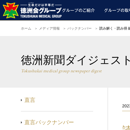
ホーム
メディア情報
バックナンバー
読み解く・読み得 
徳洲新聞ダイジェス
Tokushukai medical group newspaper digest
直言
20
直言バックナンバー