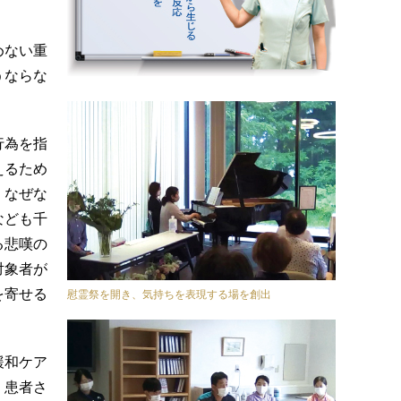
めない重
うならな
行為を指
えるため
。なぜな
なども千
る悲嘆の
対象者が
を寄せる
慰霊祭を開き、気持ちを表現する場を創出
緩和ケア
、患者さ