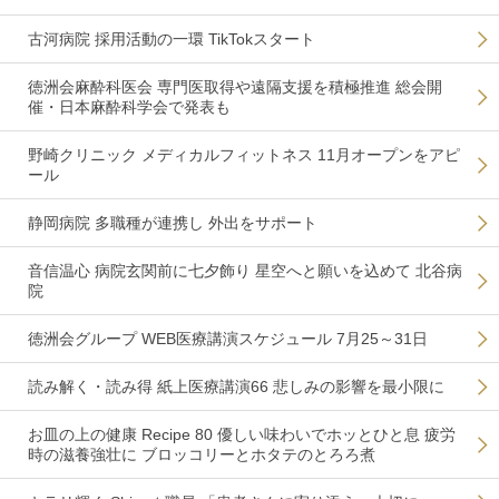
古河病院 採用活動の一環 TikTokスタート
徳洲会麻酔科医会 専門医取得や遠隔支援を積極推進 総会開
催・日本麻酔科学会で発表も
野崎クリニック メディカルフィットネス 11月オープンをアピ
ール
静岡病院 多職種が連携し 外出をサポート
音信温心 病院玄関前に七夕飾り 星空へと願いを込めて 北谷病
院
徳洲会グループ WEB医療講演スケジュール 7月25～31日
読み解く・読み得 紙上医療講演66 悲しみの影響を最小限に
お皿の上の健康 Recipe 80 優しい味わいでホッとひと息 疲労
時の滋養強壮に ブロッコリーとホタテのとろろ煮