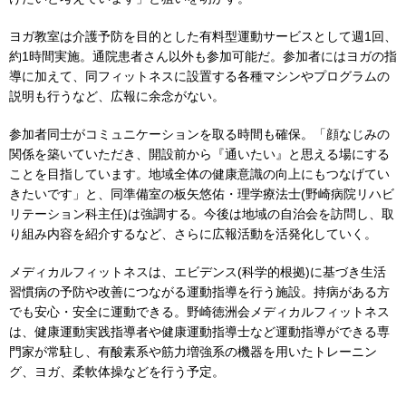
ヨガ教室は介護予防を目的とした有料型運動サービスとして週1回、
約1時間実施。通院患者さん以外も参加可能だ。参加者にはヨガの指
導に加えて、同フィットネスに設置する各種マシンやプログラムの
説明も行うなど、広報に余念がない。
参加者同士がコミュニケーションを取る時間も確保。「顔なじみの
関係を築いていただき、開設前から『通いたい』と思える場にする
ことを目指しています。地域全体の健康意識の向上にもつなげてい
きたいです」と、同準備室の板矢悠佑・理学療法士(野崎病院リハビ
リテーション科主任)は強調する。今後は地域の自治会を訪問し、取
り組み内容を紹介するなど、さらに広報活動を活発化していく。
メディカルフィットネスは、エビデンス(科学的根拠)に基づき生活
習慣病の予防や改善につながる運動指導を行う施設。持病がある方
でも安心・安全に運動できる。野崎徳洲会メディカルフィットネス
は、健康運動実践指導者や健康運動指導士など運動指導ができる専
門家が常駐し、有酸素系や筋力増強系の機器を用いたトレーニン
グ、ヨガ、柔軟体操などを行う予定。