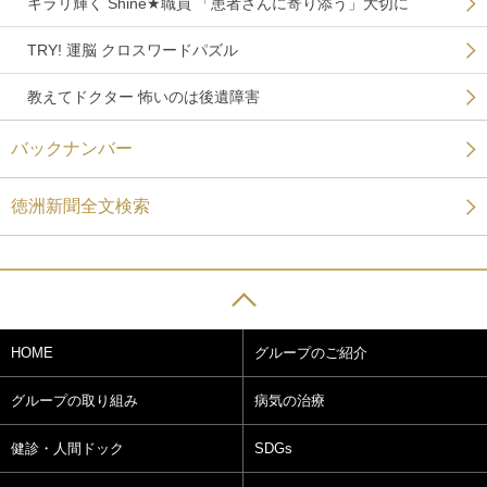
キラリ輝く Shine★職員 「患者さんに寄り添う」大切に
TRY! 運脳 クロスワードパズル
教えてドクター 怖いのは後遺障害
バックナンバー
徳洲新聞全文検索
HOME
グループのご紹介
グループの取り組み
病気の治療
健診・人間ドック
SDGs