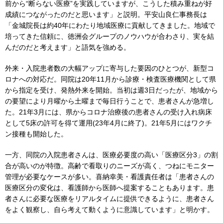
前から“断らない医療”を実践していますが、こうした積み重ねが好
成績につながったのだと思います」と説明。平安山良仁事務長は
「金城院長は約40年にわたり地域医療に貢献してきました。地域で
培ってきた信頼に、徳洲会グループのノウハウが合わさり、実を結
んだのだと考えます」と語気を強める。
外来・入院患者数の大幅アップに寄与した要因のひとつが、新型コ
ロナへの対応だ。同院は20年11月から診療・検査医療機関として県
から指定を受け、発熱外来を開始。当初は週3日だったが、地域から
の要望により月曜から土曜まで毎日行うことで、患者さんが急増し
た。21年3月には、県からコロナ治療後の患者さんの受け入れ病床
として5床の許可を得て運用(23年4月に終了)。21年5月にはワクチ
ン接種も開始した。
一方、同院の入院患者さんは、医療必要度の高い「医療区分3」の割
合が高いのが特徴。高齢で看取りのニーズが高く、つねにモニター
管理が必要なケースが多い。喜納幸美・看護責任者は「患者さんの
医療区分の変化は、看護師から医師へ提案することもあります。患
者さんに必要な医療をリアルタイムに提供できるように、患者さん
をよく観察し、自ら考えて動くように意識しています」と明かす。