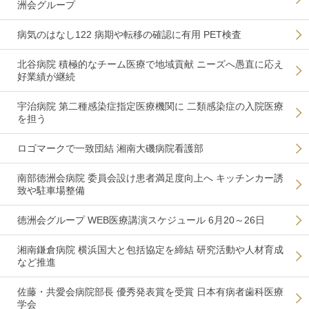
洲会グループ
病気のはなし122 病期や転移の確認に有用 PET検査
北谷病院 積極的なチーム医療で地域貢献 ニーズへ愚直に応え
好業績が継続
宇治病院 第二種感染症指定医療機関に 二類感染症の入院医療
を担う
ロゴマークで一致団結 湘南大磯病院看護部
南部徳洲会病院 委員会設け患者満足度向上へ キッチンカー誘
致や駐車場整備
徳洲会グループ WEB医療講演スケジュール 6月20～26日
湘南鎌倉病院 横浜国大と包括協定を締結 研究活動や人材育成
など推進
佐藤・共愛会病院部長 優秀発表賞を受賞 日本有病者歯科医療
学会