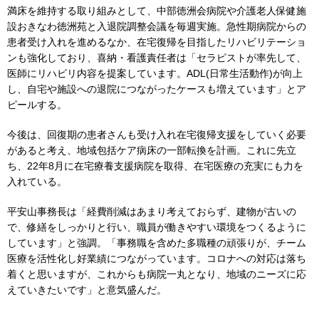
満床を維持する取り組みとして、中部徳洲会病院や介護老人保健施
設おきなわ徳洲苑と入退院調整会議を毎週実施。急性期病院からの
患者受け入れを進めるなか、在宅復帰を目指したリハビリテーショ
ンも強化しており、喜納・看護責任者は「セラピストが率先して、
医師にリハビリ内容を提案しています。ADL(日常生活動作)が向上
し、自宅や施設への退院につながったケースも増えています」とア
ピールする。
今後は、回復期の患者さんも受け入れ在宅復帰支援をしていく必要
があると考え、地域包括ケア病床の一部転換を計画。これに先立
ち、22年8月に在宅療養支援病院を取得、在宅医療の充実にも力を
入れている。
平安山事務長は「経費削減はあまり考えておらず、建物が古いの
で、修繕をしっかりと行い、職員が働きやすい環境をつくるように
しています」と強調。「事務職を含めた多職種の頑張りが、チーム
医療を活性化し好業績につながっています。コロナへの対応は落ち
着くと思いますが、これからも病院一丸となり、地域のニーズに応
えていきたいです」と意気盛んだ。