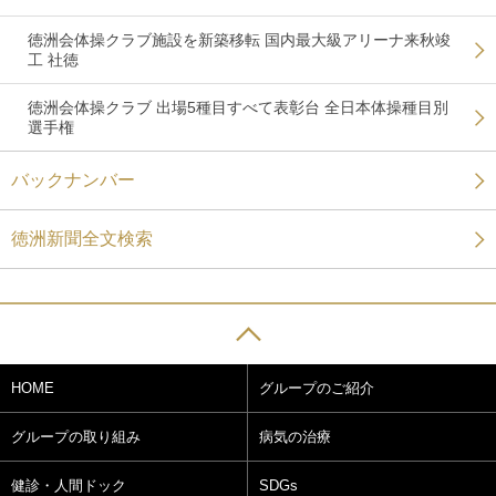
徳洲会体操クラブ施設を新築移転 国内最大級アリーナ来秋竣
工 社徳
徳洲会体操クラブ 出場5種目すべて表彰台 全日本体操種目別
選手権
バックナンバー
徳洲新聞全文検索
HOME
グループのご紹介
グループの取り組み
病気の治療
健診・人間ドック
SDGs