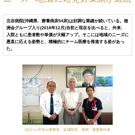
北谷病院(沖縄県、療養病床54床)は好調な業績が続いている。徳
洲会グループ入り(2018年12月)当初と現在を比べると、外来、
入院ともに患者数や単価が大幅アップ。そこには地域のニーズに
愚直に応える姿勢と、積極的にチーム医療を推進する姿があっ
た。
(左から)平安山事務長、金城院長、喜納・看護責任者