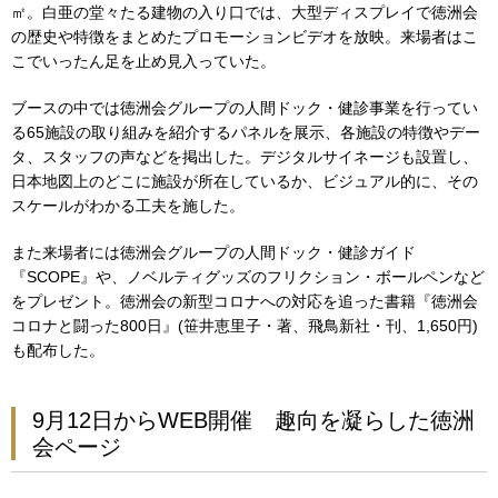
㎡。白亜の堂々たる建物の入り口では、大型ディスプレイで徳洲会
の歴史や特徴をまとめたプロモーションビデオを放映。来場者はこ
こでいったん足を止め見入っていた。
ブースの中では徳洲会グループの人間ドック・健診事業を行ってい
る65施設の取り組みを紹介するパネルを展示、各施設の特徴やデー
タ、スタッフの声などを掲出した。デジタルサイネージも設置し、
日本地図上のどこに施設が所在しているか、ビジュアル的に、その
スケールがわかる工夫を施した。
また来場者には徳洲会グループの人間ドック・健診ガイド
『SCOPE』や、ノベルティグッズのフリクション・ボールペンなど
をプレゼント。徳洲会の新型コロナへの対応を追った書籍『徳洲会
コロナと闘った800日』(笹井恵里子・著、飛鳥新社・刊、1,650円)
も配布した。
9月12日からWEB開催 趣向を凝らした徳洲
会ページ