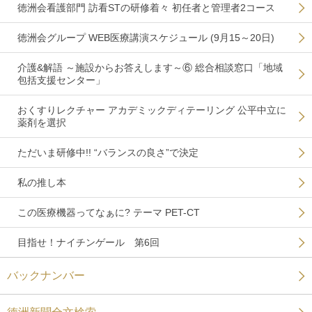
徳洲会看護部門 訪看STの研修着々 初任者と管理者2コース
徳洲会グループ WEB医療講演スケジュール (9月15～20日)
介護&解語 ～施設からお答えします～⑥ 総合相談窓口「地域
包括支援センター」
おくすりレクチャー アカデミックディテーリング 公平中立に
薬剤を選択
ただいま研修中!! “バランスの良さ”で決定
私の推し本
この医療機器ってなぁに? テーマ PET-CT
目指せ！ナイチンゲール 第6回
バックナンバー