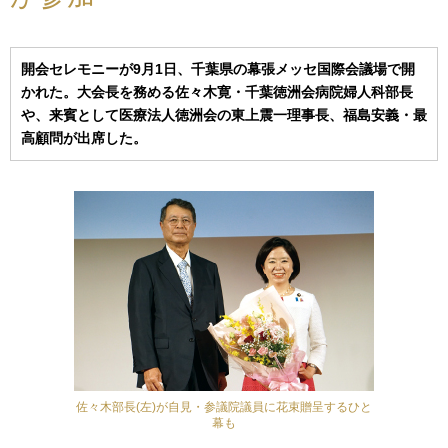
開会セレモニーが9月1日、千葉県の幕張メッセ国際会議場で開
かれた。大会長を務める佐々木寛・千葉徳洲会病院婦人科部長
や、来賓として医療法人徳洲会の東上震一理事長、福島安義・最
高顧問が出席した。
佐々木部長(左)が自見・参議院議員に花束贈呈するひと
幕も