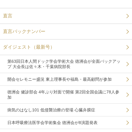
直言
直言バックナンバー
ダイジェスト（最新号）
第63回日本人間ドック学会学術大会 徳洲会が全面バックアッ
プ 大会長は佐々木・千葉病院部長
開会セレモニー盛況 東上理事長や福島・最高顧問が参加
徳洲会 健診部会 4年ぶり対面で開催 第2回全国会議に78人参
加
病気のはなし101 低侵襲治療の登場 心臓弁膜症
日本呼吸療法医学会学術集会 徳洲会が8演題発表