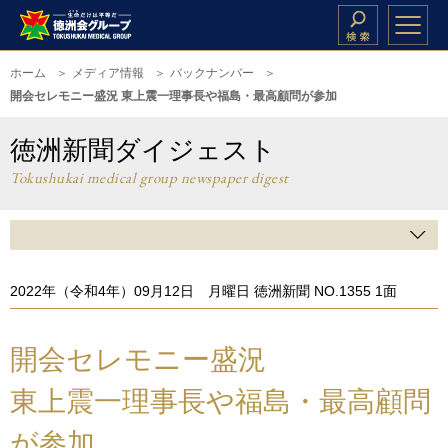
ホーム
メディア情報
バックナンバー
開会セレモニー盛況 東上震一理事長や福島・最高顧問が参加
徳洲新聞ダイジェスト
Tokushukai medical group newspaper digest
2022年（令和4年）09月12日 月曜日 徳洲新聞 NO.1355 1面
開会セレモニー盛況
東上震一理事長や福島・最高顧問
が参加