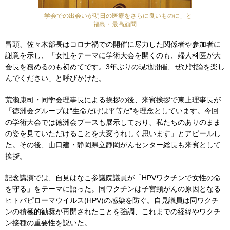
「学会での出会いが明日の医療をさらに良いものに」と
福島・最高顧問
冒頭、佐々木部長はコロナ禍での開催に尽力した関係者や参加者に
謝意を示し、「女性をテーマに学術大会を開くのも、婦人科医が大
会長を務めるのも初めてです。3年ぶりの現地開催、ぜひ討論を楽し
んでください」と呼びかけた。
荒瀬康司・同学会理事長による挨拶の後、来賓挨拶で東上理事長が
「徳洲会グループは“生命だけは平等だ”を理念としています。今回
の学術大会では徳洲会ブースも展示しており、私たちのありのまま
の姿を見ていただけることを大変うれしく思います」とアピールし
た。その後、山口建・静岡県立静岡がんセンター総長も来賓として
挨拶。
記念講演では、自見はなこ参議院議員が「HPVワクチンで女性の命
を守る」をテーマに語った。同ワクチンは子宮頸がんの原因となる
ヒトパピローマウイルス(HPV)の感染を防ぐ。自見議員は同ワクチ
ンの積極的勧奨が再開されたことを強調、これまでの経緯やワクチ
ン接種の重要性を説いた。