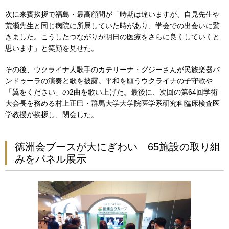
次に来賓挨拶で福島・最高顧問が「時期は違いますが、自見先生や
荒瀬先生と同じ病院に所属していた時があり、学会での出会いに驚
きました。こうしたつながりが明日の医療をさらに良くしていくと
思います」と笑顔を見せた。
その後、ウクライナ人歌手のカテリーナ・グジーさんが民族楽器バ
ンドゥーラの演奏と歌を披露。平和を願うウクライナの子守歌や
「翼をください」の2曲を歌い上げた。最後に、次回の第64回学術
大会長を務める村上正巳・群馬大学大学院医学系研究科臨床検査医
学教授が挨拶し、閉会した。
徳洲会ブースが大にぎわい 65施設の取り組
みをパネル展示