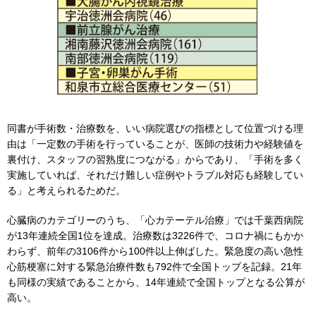
同書が手術数・治療数を、いい病院選びの指標として位置づける理
由は「一定数の手術を行っていることが、医師の技術力や経験値を
裏付け、スタッフの習熟度につながる」からであり、「手術を多く
実施していれば、それだけ難しい症例やトラブル対応も経験してい
る」と考えられるためだ。
心臓病のカテゴリーのうち、「心カテーテル治療」では千葉西病院
が13年連続全国1位を達成。治療数は3226件で、コロナ禍にもかか
わらず、前年の3106件から100件以上伸ばした。緊急度の高い急性
心筋梗塞に対する緊急治療件数も792件で全国トップを記録。21年
も同様の実績であることから、14年連続で全国トップとなる公算が
高い。