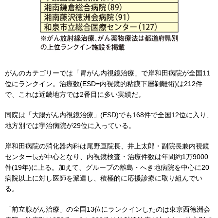
がんのカテゴリーでは「胃がん内視鏡治療」で岸和田病院が全国11
位にランクイン。治療数(ESD=内視鏡的粘膜下層剝離術)は212件
で、これは近畿地方では2番目に多い実績だ。
同院は「大腸がん内視鏡治療」(ESD)でも168件で全国12位に入り、
地方別では宇治病院が29位に入っている。
岸和田病院の消化器内科は尾野亘院長、井上太郎・副院長兼内視鏡
センター長が中心となり、内視鏡検査・治療件数は年間約1万9000
件(19年)に上る。加えて、グループの離島・へき地病院を中心に20
病院以上に対し医師を派遣し、積極的に応援診療に取り組んでい
る。
「前立腺がん治療」の全国13位にランクインしたのは東京西徳洲会