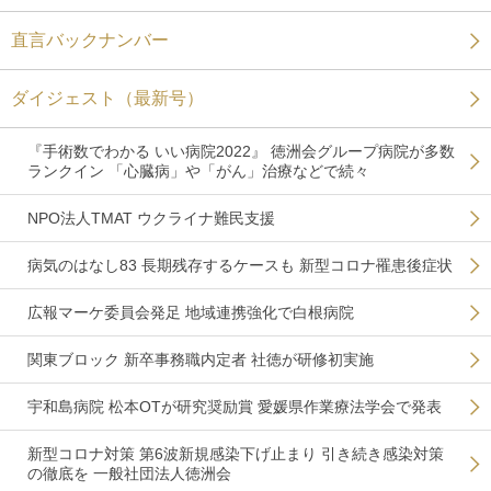
直言バックナンバー
ダイジェスト（最新号）
『手術数でわかる いい病院2022』 徳洲会グループ病院が多数
ランクイン 「心臓病」や「がん」治療などで続々
NPO法人TMAT ウクライナ難民支援
病気のはなし83 長期残存するケースも 新型コロナ罹患後症状
広報マーケ委員会発足 地域連携強化で白根病院
関東ブロック 新卒事務職内定者 社徳が研修初実施
宇和島病院 松本OTが研究奨励賞 愛媛県作業療法学会で発表
新型コロナ対策 第6波新規感染下げ止まり 引き続き感染対策
の徹底を 一般社団法人徳洲会