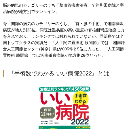
脳の病気のカテゴリーのうち「脳血管疾患治療」で岸和田病院と宇
治病院が地方別でランクイン。
骨・関節の病気のカテゴリーのうち、「首・腰の手術」で湘南藤沢
病院が地方別25位。同院は難易度の高い重度の脊柱側彎症治療に力
を入れており、ランキングでは触れられていないが、同治療では全
国トップクラスの実績だ。「人工関節置換術 股関節」では、湘南鎌
倉人工関節センター(神奈川県)が605件と5位に入った。「人工関節
置換術 膝関節」では湘南鎌倉病院が地方別26位だった。
『手術数でわかる いい病院2022』とは