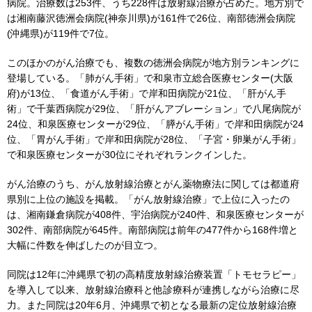
病院。治療数は253件、うち228件は放射線治療が占めた。地方別で
は湘南藤沢徳洲会病院(神奈川県)が161件で26位、南部徳洲会病院
(沖縄県)が119件で7位。
このほかのがん治療でも、複数の徳洲会病院が地方別ランキングに
登場している。「肺がん手術」で和泉市立総合医療センター(大阪
府)が13位、「食道がん手術」で岸和田病院が21位、「肝がん手
術」で千葉西病院が29位、「肝がんアブレーション」で八尾病院が
24位、和泉医療センターが29位、「膵がん手術」で岸和田病院が24
位、「胃がん手術」で岸和田病院が28位、「子宮・卵巣がん手術」
で和泉医療センターが30位にそれぞれランクインした。
がん治療のうち、がん放射線治療とがん薬物療法に関しては都道府
県別に上位の施設を掲載。「がん放射線治療」で上位に入ったの
は、湘南鎌倉病院が408件、宇治病院が240件、和泉医療センターが
302件、南部病院が645件。南部病院は前年の477件から168件増と
大幅に件数を伸ばしたのが目立つ。
同院は12年に沖縄県で初の高精度放射線治療装置「トモセラピー」
を導入して以来、放射線治療科と他診療科が連携しながら治療に尽
力。また同院は20年6月、沖縄県で初となる最新の定位放射線治療