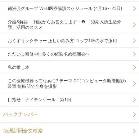
徳洲会グループ WEB医療講演スケジュール (4月16～21日)
介護&解語 ～施設からお答えします～❶ 「短期入所生活介
護」活用のススメ
おくすりレクチャー 正しい飲み方 コップ1杯の水で服用
ただいま研修中!! 多くの経験求め徳洲会へ
私の推し本
この医療機器ってなぁに? テーマ CT(コンピュータ断層撮影)
装置 短時間で全身を撮影
目指せ！ナイチンゲール 第1回
バックナンバー
徳洲新聞全文検索