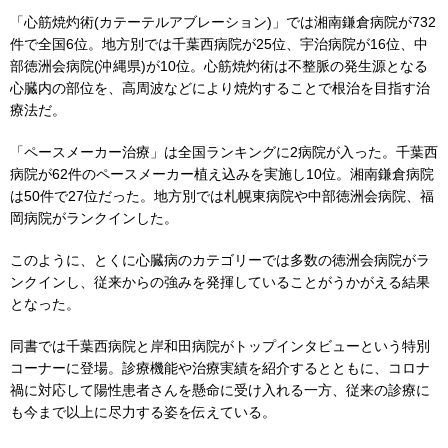
「心筋焼灼術(カテーテルアブレーション)」では湘南鎌倉病院が732
件で全国6位。地方別では千葉西病院が25位、宇治病院が16位、中
部徳洲会病院(沖縄県)が10位。心筋焼灼術は不整脈の発生源となる
心臓内の部位を、高周波などにより焼灼することで根治を目指す治
療法だ。
「ペースメーカー治療」は全国ランキングに2病院が入った。千葉西
病院が62件のペースメーカー植え込みを実施し10位。湘南鎌倉病院
は50件で27位だった。地方別では札幌東病院や中部徳洲会病院、福
岡病院がランクインした。
このように、とくに心臓病のカテゴリーでは多数の徳洲会病院がラ
ンクインし、従来からの強みを発揮していることがうかがえる結果
となった。
同書では千葉西病院と岸和田病院がトップインタビューという特別
コーナーに登場。診療機能や治療実績を紹介するとともに、コロナ
禍に対応して陽性患者さんを懸命に受け入れる一方、従来の診療に
も今まで以上に尽力する姿を伝えている。