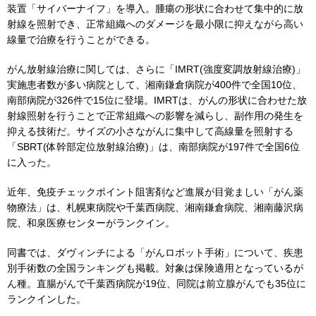
装置「サイバーナイフ」を導入。腫瘍の形状に合わせて集中的に放
射線を照射でき、正常組織へのダメージを最小限に抑えながら高い
線量で治療を行うことができる。
がん放射線治療に関しては、さらに「IMRT(強度変調放射線治療)」
実施患者数が多い病院として、湘南鎌倉病院が400件で全国10位、
南部病院が326件で15位に登場。IMRTは、がんの形状に合わせた放
射線照射を行うことで正常組織への影響を減らし、副作用の発生を
抑える技術だ。サイズの小さながんに集中して高線量を照射する
「SBRT(体幹部定位放射線治療)」は、南部病院が197件で全国6位
に入った。
近年、免疫チェックポイント阻害剤など進展が目覚ましい「がん薬
物療法」は、札幌東病院や千葉西病院、湘南鎌倉病院、湘南藤沢病
院、和泉医療センターがランクイン。
同書では、ダヴィンチによる「がんロボット手術」について、疾患
別手術数の全国ランキングも掲載。対象は保険適用となっているが
ん種。直腸がんで千葉西病院が19位、同院は前立腺がんでも35位に
ランクインした。