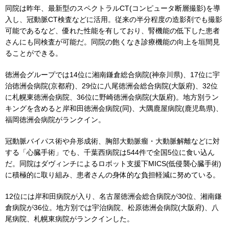
同院は昨年、最新型のスペクトラルCT(コンピュータ断層撮影)を導
入し、冠動脈CT検査などに活用。従来の半分程度の造影剤でも撮影
可能であるなど、優れた性能を有しており、腎機能の低下した患者
さんにも同検査が可能だ。同院の飽くなき診療機能の向上を垣間見
ることができる。
徳洲会グループでは14位に湘南鎌倉総合病院(神奈川県)、17位に宇
治徳洲会病院(京都府)、29位に八尾徳洲会総合病院(大阪府)、32位
に札幌東徳洲会病院、36位に野崎徳洲会病院(大阪府)。地方別ラン
キングを含めると岸和田徳洲会病院(同)、大隅鹿屋病院(鹿児島県)、
福岡徳洲会病院がランクイン。
冠動脈バイパス術や弁形成術、胸部大動脈瘤・大動脈解離などに対
する「心臓手術」でも、千葉西病院は544件で全国5位に食い込ん
だ。同院はダヴィンチによるロボット支援下MICS(低侵襲心臓手術)
に積極的に取り組み、患者さんの身体的な負担軽減に努めている。
12位には岸和田病院が入り、名古屋徳洲会総合病院が30位、湘南鎌
倉病院が36位。地方別では宇治病院、松原徳洲会病院(大阪府)、八
尾病院、札幌東病院がランクインした。