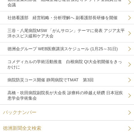
会議
社徳看護部 経営戦略・分析理解へ 副看護部長研修を開催
三谷・八尾病院MSW 「がんサロン」テーマに発表 アジア太平
洋ホスピス緩和ケア大会
徳洲会グループ WEB医療講演スケジュール (1月25～31日)
コメディカルの学術活動推進 白根病院 QI大会初開催をきっ
かけに
病院防災コース開催 静岡病院でTMAT 第3回
高橋・吹田病院副院長が大会長 診療科の枠越え研鑽 日本冠疾
患学会学術集会
バックナンバー
徳洲新聞全文検索