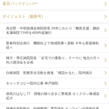
直言バックナンバー
ダイジェスト（最新号）
具志堅・中部徳洲会病院部長 25年にわたり「離島支援」継続
名瀬病院でIVRを400件超施行
新春特別企画㊥ 機能向上で地域医療へ貢献 今年も新築移転
続々
棟方・帯広病院院長 「在宅での看取り」テーマに 地元の方々
向け講演会を企画
白根病院 医療安全活動を推進 「標語かるた」院内掲示
キャッチコピー院内公募 神戸病院
病気のはなし77 情報の独り歩きに警戒感 オミクロン株感染
拡大
徳洲会薬剤部会 組織整備し運営強化 オンライン全国責任者