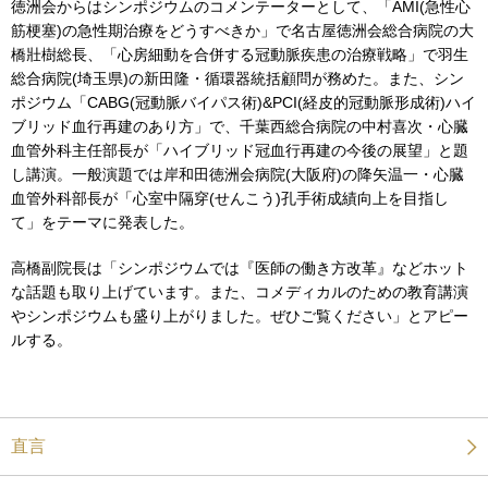
徳洲会からはシンポジウムのコメンテーターとして、「AMI(急性心
筋梗塞)の急性期治療をどうすべきか」で名古屋徳洲会総合病院の大
橋壯樹総長、「心房細動を合併する冠動脈疾患の治療戦略」で羽生
総合病院(埼玉県)の新田隆・循環器統括顧問が務めた。また、シン
ポジウム「CABG(冠動脈バイパス術)&PCI(経皮的冠動脈形成術)ハイ
ブリッド血行再建のあり方」で、千葉西総合病院の中村喜次・心臓
血管外科主任部長が「ハイブリッド冠血行再建の今後の展望」と題
し講演。一般演題では岸和田徳洲会病院(大阪府)の降矢温一・心臓
血管外科部長が「心室中隔穿(せんこう)孔手術成績向上を目指し
て」をテーマに発表した。
高橋副院長は「シンポジウムでは『医師の働き方改革』などホット
な話題も取り上げています。また、コメディカルのための教育講演
やシンポジウムも盛り上がりました。ぜひご覧ください」とアピー
ルする。
直言