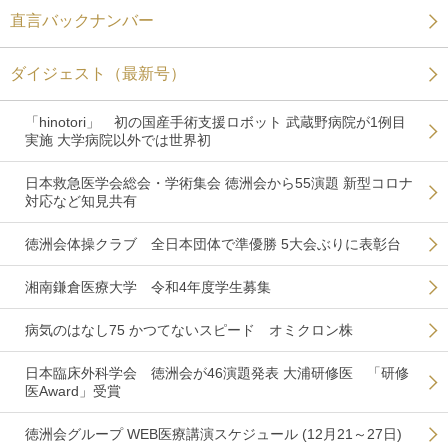
直言バックナンバー
ダイジェスト（最新号）
「hinotori」 初の国産手術支援ロボット 武蔵野病院が1例目
実施 大学病院以外では世界初
日本救急医学会総会・学術集会 徳洲会から55演題 新型コロナ
対応など知見共有
徳洲会体操クラブ 全日本団体で準優勝 5大会ぶりに表彰台
湘南鎌倉医療大学 令和4年度学生募集
病気のはなし75 かつてないスピード オミクロン株
日本臨床外科学会 徳洲会が46演題発表 大浦研修医 「研修
医Award」受賞
徳洲会グループ WEB医療講演スケジュール (12月21～27日)