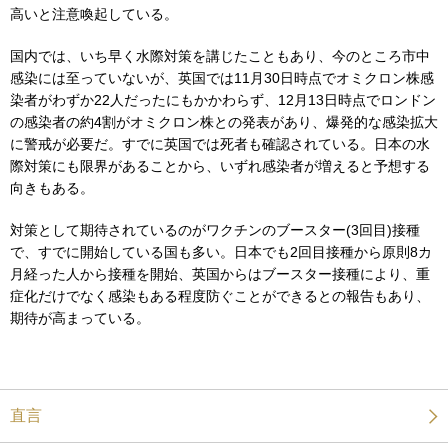
高いと注意喚起している。
国内では、いち早く水際対策を講じたこともあり、今のところ市中
感染には至っていないが、英国では11月30日時点でオミクロン株感
染者がわずか22人だったにもかかわらず、12月13日時点でロンドン
の感染者の約4割がオミクロン株との発表があり、爆発的な感染拡大
に警戒が必要だ。すでに英国では死者も確認されている。日本の水
際対策にも限界があることから、いずれ感染者が増えると予想する
向きもある。
対策として期待されているのがワクチンのブースター(3回目)接種
で、すでに開始している国も多い。日本でも2回目接種から原則8カ
月経った人から接種を開始、英国からはブースター接種により、重
症化だけでなく感染もある程度防ぐことができるとの報告もあり、
期待が高まっている。
直言