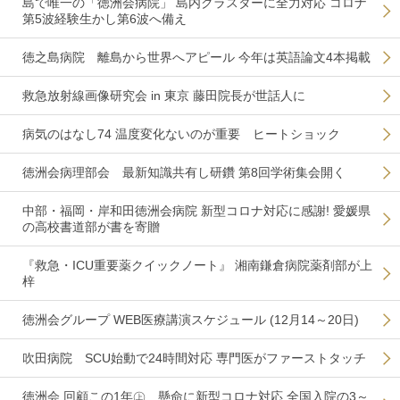
島で唯一の「徳洲会病院」 島内クラスターに全力対応 コロナ
第5波経験生かし第6波へ備え
徳之島病院 離島から世界へアピール 今年は英語論文4本掲載
救急放射線画像研究会 in 東京 藤田院長が世話人に
病気のはなし74 温度変化ないのが重要 ヒートショック
徳洲会病理部会 最新知識共有し研鑽 第8回学術集会開く
中部・福岡・岸和田徳洲会病院 新型コロナ対応に感謝! 愛媛県
の高校書道部が書を寄贈
『救急・ICU重要薬クイックノート』 湘南鎌倉病院薬剤部が上
梓
徳洲会グループ WEB医療講演スケジュール (12月14～20日)
吹田病院 SCU始動で24時間対応 専門医がファーストタッチ
徳洲会 回顧この1年㊤ 懸命に新型コロナ対応 全国入院の3～