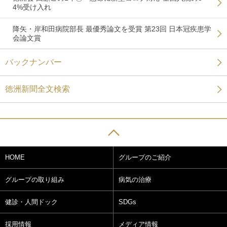
4%受け入れ
降矢・岸和田病院部長 最優秀論文を受賞 第23回 日本冠疾患学
会論文賞
バックナンバー
徳洲新聞全文検索
HOME
グループのご紹介
グループの取り組み
病気の治療
健診・人間ドック
SDGs
採用情報
メディア情報