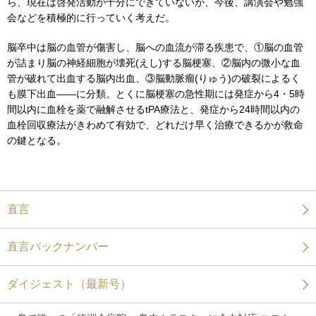
ら、現在は啓発活動が十分にできていないが、今後、講演会や勉強
会などを積極的に行っていく考えだ。
脳卒中は脳の血管が傷害し、脳への血流が滞る疾患で、①脳の血管
が詰まり脳の神経細胞が壊死(えし)する脳梗塞、②脳内の微小な血
管が破れて出血する脳内出血、③脳動脈瘤(りゅう)の破裂によるく
も膜下出血――に分類。とくに脳梗塞の急性期には発症から4・5時
間以内に血栓を薬で融解させるtPA療法と、発症から24時間以内の
血栓回収療法がきわめて有効で、どれだけ早く治療できるかが救命
の鍵となる。
直言
直言バックナンバー
ダイジェスト（最新号）