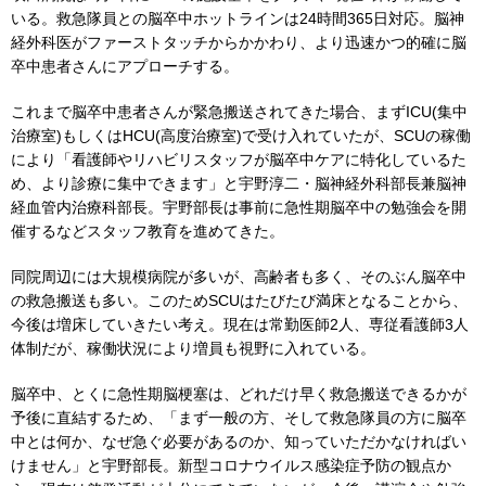
いる。救急隊員との脳卒中ホットラインは24時間365日対応。脳神
経外科医がファーストタッチからかかわり、より迅速かつ的確に脳
卒中患者さんにアプローチする。
これまで脳卒中患者さんが緊急搬送されてきた場合、まずICU(集中
治療室)もしくはHCU(高度治療室)で受け入れていたが、SCUの稼働
により「看護師やリハビリスタッフが脳卒中ケアに特化しているた
め、より診療に集中できます」と宇野淳二・脳神経外科部長兼脳神
経血管内治療科部長。宇野部長は事前に急性期脳卒中の勉強会を開
催するなどスタッフ教育を進めてきた。
同院周辺には大規模病院が多いが、高齢者も多く、そのぶん脳卒中
の救急搬送も多い。このためSCUはたびたび満床となることから、
今後は増床していきたい考え。現在は常勤医師2人、専従看護師3人
体制だが、稼働状況により増員も視野に入れている。
脳卒中、とくに急性期脳梗塞は、どれだけ早く救急搬送できるかが
予後に直結するため、「まず一般の方、そして救急隊員の方に脳卒
中とは何か、なぜ急ぐ必要があるのか、知っていただかなければい
けません」と宇野部長。新型コロナウイルス感染症予防の観点か