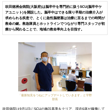
吹田徳洲会病院(大阪府)は脳卒中を専門的に扱うSCU(脳卒中ケ
アユニット)を開設した。脳卒中はできる限り早期の治療介入が
求められる疾患で、とくに急性脳梗塞は治療に至るまでの時間が
救命の鍵。救急隊員とホットラインでつながり専門スタッフが初
療から関わることで、地域の救命率向上を目指す。
「最新知見をつねにアップデートしていきます」と宇野
部長
吹田病院は9月1日にSCUの施設基準をクリア、現在6床が稼働して