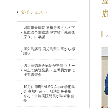
ダイジェスト
湘南鎌倉病院 透析患者さんの下
肢血管再生療法 厚労省「先進医
療Ｂ」に承認
屋久島病院 鹿児島県知事から感
謝状
徳之島徳洲会病院が開催 マナー
向上で病院発展へ 全職員対象に
接遇講習会
10月に第5回ALSO-Japan学術集
会 参加申込・一般演題を募集
今村・生駒病院総長が学術集会
長