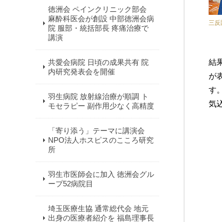
徳洲会 ペインクリニック部会
麻酔科医会が創設 中部徳洲会病
三反
院 服部・統括部長 疼痛治療で
講演
共愛会病院 日頃の成果共有 院
結
内研究発表会を開催
が
す
羽生病院 放射線治療が順調 ト
気
モセラピー 副作用少なく高精度
「寄り添う」テーマに講演会
NPO法人ホスピスのこころ研究
所
羽生市医師会に加入 徳洲会グル
ープ52病院目
埼玉医療生協 通常総代会 地元
出身の医療者紹介を 福島理事長