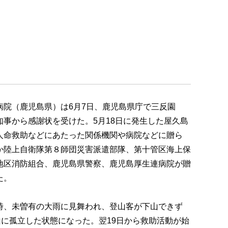
病院（鹿児島県）は6月7日、鹿児島県庁で三反園
知事から感謝状を受けた。5月18日に発生した屋久島
人命救助などにあたった関係機関や病院などに贈ら
か陸上自衛隊第８師団災害派遣部隊、第十管区海上保
地区消防組合、鹿児島県警察、鹿児島厚生連病院が贈
た。
時、未曽有の大雨に見舞われ、登山客が下山できず
山に孤立した状態になった。翌19日から救助活動が始