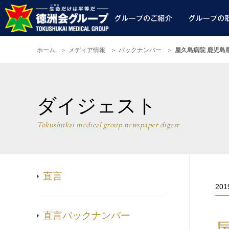
ホーム
メディア情報
バックナンバー
屋久島病院 鹿児島
ダイジェスト
Tokushukai medical group newspaper digest
直言
20
直言バックナンバー