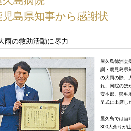
屋久島病院
鹿児島県知事から感謝状
大雨の救助活動に尽力
屋久島徳洲会
訓・鹿児島県
の大雨の際、
れ、同院のほ
安本部、熊毛
呈式に出席し
屋久島では当
300人余りが