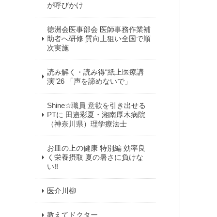
が呼びかけ
徳洲会医事部会 医師事務作業補
助者へ研修 質向上狙い全国で順
次実施
読み解く・読み得“紙上医療講
演”26 「声を諦めないで」
Shine☆職員 意欲を引き出せる
PTに 田邉彩夏・湘南厚木病院
（神奈川県）理学療法士
お皿の上の健康 特別編 効率良
く栄養摂取 夏の暑さに負けな
い!!
医介川柳
教えてドクター