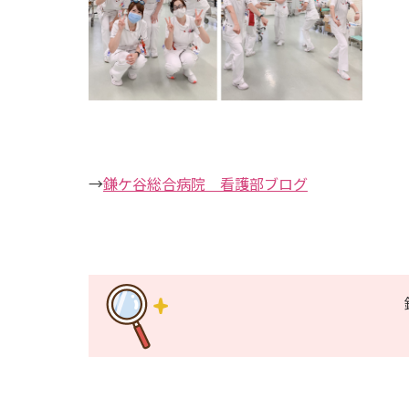
→
鎌ケ谷総合病院 看護部ブログ