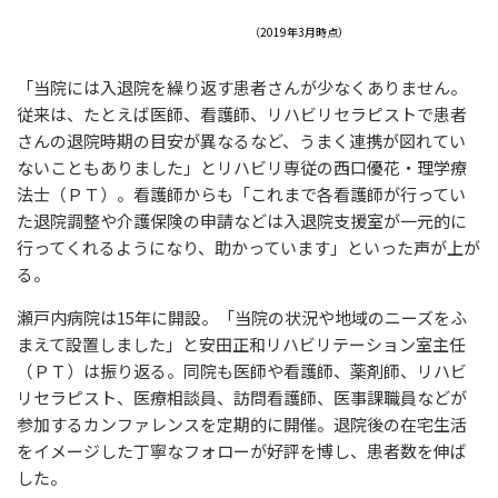
（2019年3月時点）
「当院には入退院を繰り返す患者さんが少なくありません。
従来は、たとえば医師、看護師、リハビリセラピストで患者
さんの退院時期の目安が異なるなど、うまく連携が図れてい
ないこともありました」とリハビリ専従の西口優花・理学療
法士（ＰＴ）。看護師からも「これまで各看護師が行ってい
た退院調整や介護保険の申請などは入退院支援室が一元的に
行ってくれるようになり、助かっています」といった声が上が
る。
瀬戸内病院は15年に開設。「当院の状況や地域のニーズをふ
まえて設置しました」と安田正和リハビリテーション室主任
（ＰＴ）は振り返る。同院も医師や看護師、薬剤師、リハビ
リセラピスト、医療相談員、訪問看護師、医事課職員などが
参加するカンファレンスを定期的に開催。退院後の在宅生活
をイメージした丁寧なフォローが好評を博し、患者数を伸ば
した。