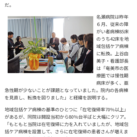
だ。
名瀬病院は昨年
６月、従来の障
がい者病棟85床
のうち42床を地
域包括ケア病棟
に転換。上谷由
美子・看護部長
は「奄美市の医
療圏では慢性期
病床が多く、亜
急性期が少ないことが課題となっていました。院内の各病棟
を見直し、転換を図りました」と経緯を説明する。
地域包括ケア病棟の基準のひとつに「在宅復帰率70％以上」
があるが、同院は開設当初から80％台半ばと大幅にクリア。
「もともと当院は在宅復帰に力を入れていましたが、地域包
括ケア病棟を設置して、さらに在宅復帰の患者さんが増えま