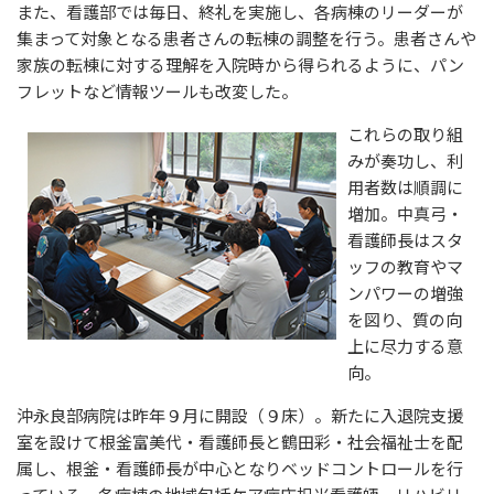
また、看護部では毎日、終礼を実施し、各病棟のリーダーが
集まって対象となる患者さんの転棟の調整を行う。患者さんや
家族の転棟に対する理解を入院時から得られるように、パン
フレットなど情報ツールも改変した。
これらの取り組
みが奏功し、利
用者数は順調に
増加。中真弓・
看護師長はスタ
ッフの教育やマ
ンパワーの増強
を図り、質の向
上に尽力する意
向。
沖永良部病院は昨年９月に開設（９床）。新たに入退院支援
室を設けて根釜富美代・看護師長と鶴田彩・社会福祉士を配
属し、根釜・看護師長が中心となりベッドコントロールを行