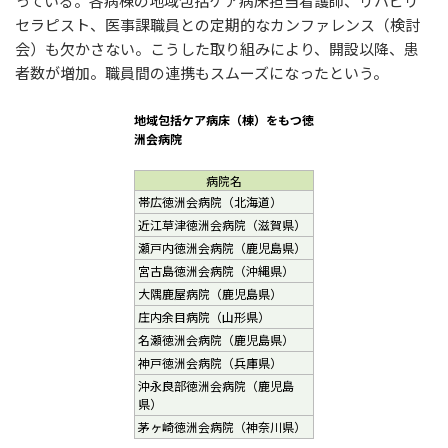
っている。各病棟の地域包括ケア病床担当看護師、リハビリ
セラピスト、医事課職員との定期的なカンファレンス（検討
会）も欠かさない。こうした取り組みにより、開設以降、患
者数が増加。職員間の連携もスムーズになったという。
地域包括ケア病床（棟）をもつ徳
洲会病院
病院名
帯広徳洲会病院（北海道）
近江草津徳洲会病院（滋賀県）
瀬戸内徳洲会病院（鹿児島県）
宮古島徳洲会病院（沖縄県）
大隅鹿屋病院（鹿児島県）
庄内余目病院（山形県）
名瀬徳洲会病院（鹿児島県）
神戸徳洲会病院（兵庫県）
沖永良部徳洲会病院（鹿児島
県）
茅ヶ崎徳洲会病院（神奈川県）