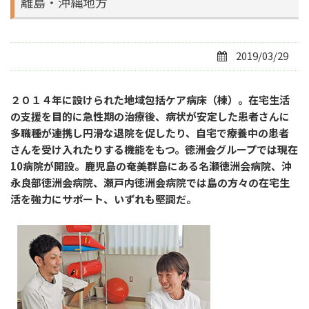
離島・沖縄地方
2019/03/29
２０１４年に設けられた地域包括ケア病床（棟）。在宅生活
の支援を目的に急性期の治療後、病状が安定した患者さんに
多職種が連携し円滑な退院を促したり、自宅で療養中の患者
さんを受け入れたりする機能をもつ。徳洲会グループでは現在
10病院が開設。鹿児島の奄美群島にある名瀬徳洲会病院、沖
永良部徳洲会病院、瀬戸内徳洲会病院では島の方々の在宅生
活を強力にサポート、いずれも堅調だ。