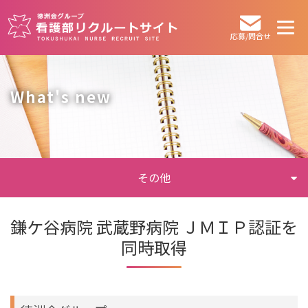
応募/問合せ
What's new
その他
鎌ケ谷病院 武蔵野病院 ＪＭＩＰ認証を
同時取得