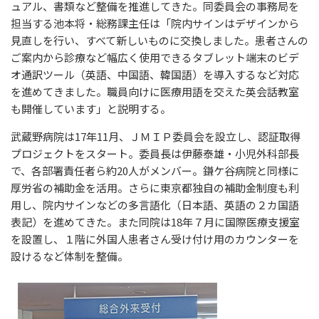
ュアル、書類など整備を推進してきた。同委員会の事務局を
担当する池本将・総務課主任は「院内サインはデザインから
見直しを行い、すべて新しいものに交換しました。患者さんの
ご案内から診療など幅広く使用できるタブレット端末のビデ
オ通訳ツール（英語、中国語、韓国語）を導入するなど対応
を進めてきました。職員向けに医療用語を交えた英会話教室
も開催しています」と説明する。
武蔵野病院は17年11月、ＪＭＩＰ委員会を設立し、認証取得
プロジェクトをスタート。委員長は伊藤泰雄・小児外科部長
で、各部署責任者ら約20人がメンバー。鎌ケ谷病院と同様に
厚労省の補助金を活用。さらに東京都独自の補助金制度も利
用し、院内サインなどの多言語化（日本語、英語の２カ国語
表記）を進めてきた。また同院は18年７月に国際医療支援室
を設置し、１階に外国人患者さん受け付け用のカウンターを
設けるなど体制を整備。