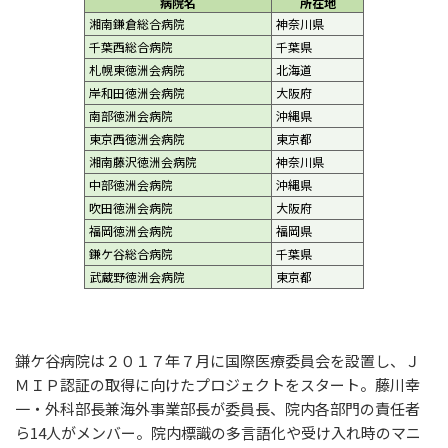
病院名
所在地
湘南鎌倉総合病院
神奈川県
千葉西総合病院
千葉県
札幌東徳洲会病院
北海道
岸和田徳洲会病院
大阪府
南部徳洲会病院
沖縄県
東京西徳洲会病院
東京都
湘南藤沢徳洲会病院
神奈川県
中部徳洲会病院
沖縄県
吹田徳洲会病院
大阪府
福岡徳洲会病院
福岡県
鎌ケ谷総合病院
千葉県
武蔵野徳洲会病院
東京都
鎌ケ谷病院は２０１７年７月に国際医療委員会を設置し、Ｊ
ＭＩＰ認証の取得に向けたプロジェクトをスタート。藤川幸
一・外科部長兼海外事業部長が委員長、院内各部門の責任者
ら14人がメンバー。院内標識の多言語化や受け入れ時のマニ