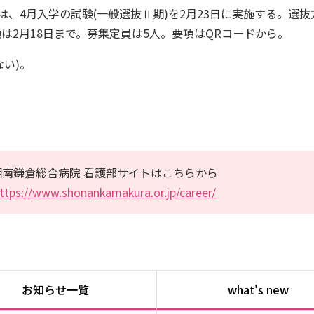
は、4月入学の試験(一般選抜Ⅱ期)を2月23日に実施する。選抜
願は2月18日まで。募集定員は5人。要項はQRコードから。
い)。
湘南鎌倉総合病院 看護部サイトはこちらから
ttps://www.shonankamakura.or.jp/career/
お知らせ一覧
what's new