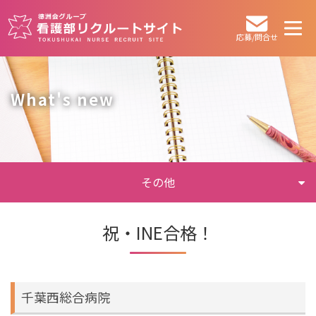
応募/問合せ
What's new
その他
祝・INE合格！
千葉西総合病院