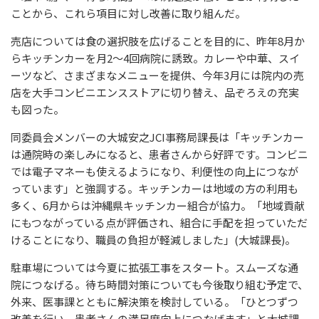
ことから、これら項目に対し改善に取り組んだ。
売店については食の選択肢を広げることを目的に、昨年8月か
らキッチンカーを月2～4回病院に誘致。カレーや中華、スイ
ーツなど、さまざまなメニューを提供、今年3月には院内の売
店を大手コンビニエンスストアに切り替え、品ぞろえの充実
も図った。
同委員会メンバーの大城安之JCI事務局課長は「キッチンカー
は通院時の楽しみになると、患者さんから好評です。コンビニ
では電子マネーも使えるようになり、利便性の向上につなが
っています」と強調する。キッチンカーは地域の方の利用も
多く、6月からは沖縄県キッチンカー組合が協力。「地域貢献
にもつながっている点が評価され、組合に手配を担っていただ
けることになり、職員の負担が軽減しました」(大城課長)。
駐車場については今夏に拡張工事をスタート。スムーズな通
院につなげる。待ち時間対策についても今後取り組む予定で、
外来、医事課とともに解決策を検討している。「ひとつずつ
改善を行い、患者さんの満足度向上につなげます」と大城課