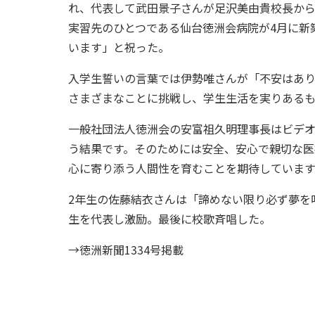
れ、代表して武田景子さんが足沢美由貴校長から
実習先のひとつである仙台徳洲会病院が4月に新
います」と祝った。
入学生誓いの言葉では伊勢唯さんが「不安はあ
さまざまなことに挑戦し、学生生活を実りある
一般社団法人徳洲会の安富祖久明理事長はビデ
う結果です。そのためには安全、安心で親切な
心に寄り添う人間性を育むことを期待していま
2年生の佐藤結衣さんは「諦めない限り必ず夢を
生を代表し激励。最後に校歌斉唱した。
→徳洲新聞1334号掲載