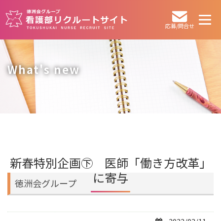
その他
応募/問合せ
What's new
新春特別企画㊦ 医師「働き方改革」
に寄与
徳洲会グループ