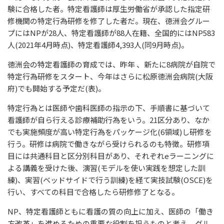
験に合格した者。特定看護師は厚生労働省が承認した指定研
修機関の特定行為研修を修了した者だ。現在、徳洲会グルー
プにはNPが28人、特定看護師が88人在籍、全国的にはNP583
人(2021年4月時点)、特定看護師4,393人(同9月時点)。
徳洲会の特定看護師の育成では、昨年 、新たに8病院が自院で
特定行為研修をスタート、今年はさらに松原徳洲会病院(大阪
府)でも開始する予定だ(表)。
特定行為とは医師や歯科医師の指示の下、手順書に基づいて
看護師が自ら行える診療補助行為をいう。21区分あり、なか
でも実施頻度が高い特定行為をパッケージ化(6領域)し研修を
行う。研修は病院で働きながら受けられるのも特徴。研修項
目には共通科目と区分別科目があり、それぞれeラーニングに
よる講義を受けた後、演習(モデルを使い実践を想定した訓
練)、実習(ベッドサイドで行う訓練)を経て実技試験(OSCE)を
行い、すべての科目で合格したら研修修了となる。
NP、特定看護師ともに看護の質の向上に加え、医師の「働き
方改革」を進めるための重要な役割を担うものと考え、グル