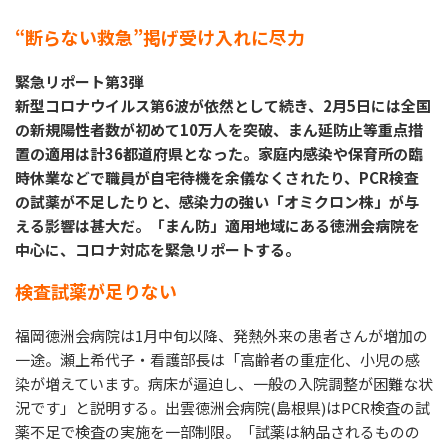
“断らない救急”掲げ受け入れに尽力
緊急リポート第3弾
新型コロナウイルス第6波が依然として続き、2月5日には全国
の新規陽性者数が初めて10万人を突破、まん延防止等重点措
置の適用は計36都道府県となった。家庭内感染や保育所の臨
時休業などで職員が自宅待機を余儀なくされたり、PCR検査
の試薬が不足したりと、感染力の強い「オミクロン株」が与
える影響は甚大だ。「まん防」適用地域にある徳洲会病院を
中心に、コロナ対応を緊急リポートする。
検査試薬が足りない
福岡徳洲会病院は1月中旬以降、発熱外来の患者さんが増加の
一途。瀬上希代子・看護部長は「高齢者の重症化、小児の感
染が増えています。病床が逼迫し、一般の入院調整が困難な状
況です」と説明する。出雲徳洲会病院(島根県)はPCR検査の試
薬不足で検査の実施を一部制限。「試薬は納品されるものの