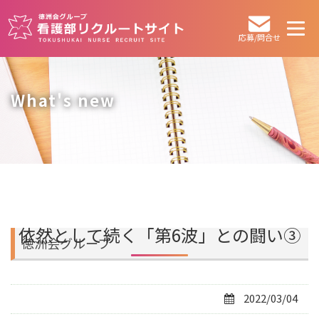
その他
応募/問合せ
What's new
依然として続く「第6波」との闘い③
徳洲会グループ
2022/03/04