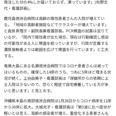
発注した分の4%しか届いておらず、滞っています」(布野文
代・看護部長)。
鹿児島徳洲会病院は高齢の陽性患者さんの入院が増えてい
る。「地域の高齢者施設などでクラスターが増えています」
と倉掛真理子・副院長兼看護部長。PCR検査の試薬は足りて
いるが、「院内で陽性者が出た場合、現在は行動確認し感染
の可能性がある人に検査を絞っていますが、行政が定義する
濃厚接触者よりは範囲を広げて検査を行っています」と工夫
する。
奄美大島にある名瀬徳洲会病院ではコロナ患者さんは減って
はいるものの、確保した14床のうち、つねに5床ほど埋まる状
況が続く。上谷由美子・看護部長は「保健所からの依頼によ
る入院は少ないので、恐らく軽症で自宅療養している方が多
いと思います」と見とおす。
沖縄県本島の南部徳洲会病院は1月28日からコロナ病床を11床
から30床に拡大。大城光子・看護部長は「第5波に比べ症状が
軽いとは言え、高齢の感染者が増え、重症化する患者さんも