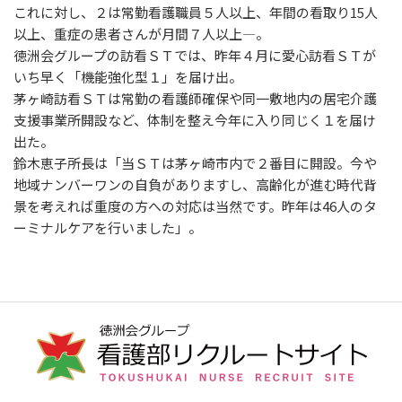
これに対し、２は常勤看護職員５人以上、年間の看取り15人
以上、重症の患者さんが月間７人以上―。
徳洲会グループの訪看ＳＴでは、昨年４月に愛心訪看ＳＴが
いち早く「機能強化型１」を届け出。
茅ヶ崎訪看ＳＴは常勤の看護師確保や同一敷地内の居宅介護
支援事業所開設など、体制を整え今年に入り同じく１を届け
出た。
鈴木恵子所長は「当ＳＴは茅ヶ崎市内で２番目に開設。今や
地域ナンバーワンの自負がありますし、高齢化が進む時代背
景を考えれば重度の方への対応は当然です。昨年は46人のタ
ーミナルケアを行いました」。