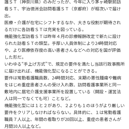
護ＳＴ（神奈川県）のみだったが、今年に入り茅ヶ崎駅前訪
看ＳＴ、宇治徳洲会訪問看護ＳＴ（京都府）が相次いで届け
出。
医療・介護が在宅にシフトするなか、大きな役割が期待され
るだけに各訪看ＳＴは充実を図っている。
機能強化型訪看ＳＴは昨年４月の診療報酬改定で新たに設け
られた訪看ＳＴの類型。手厚い人員体制により24時間対応
や、より医療依存度の高い患者さんなどへの対応を国が評価
した形だ。
いわゆる“手上げ方式”で、規定の要件を満たし当該行政事務所
に届け出れば、機能強化型になることができる。
要件は常勤看護職員数、24時間対応、末期の悪性腫瘍や難病
をはじめ重症患者さんの受け入れ数、訪問看護事業所と同一
敷地内に居宅介護支援事業所を設置している（開設・運営法
人は同一でなくても可）ことなど。
機能強化型には１と２があり、２よりも１のほうがより厳しい
要件をクリアしなければならない。具体的に、１は常勤看護
職員７人以上、年間の看取りが20回以上、重症の患者さんが
月間10人以上など。