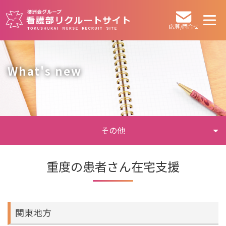
応募/問合せ
What's new
その他
重度の患者さん在宅支援
関東地方