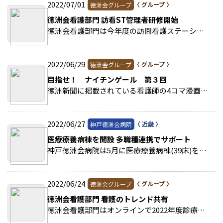
2022/07/01
徳洲会グループ
徳洲会看護部門 訪看ST管理者研修開始
徳洲会看護部門は今年度の訪問看護ステーション(訪看ST)管理者(所長)研修を開始した。 >>続きを読む
2022/06/29
徳洲会グループ
目指せ！ ナイチンゲール 第３回
徳洲新聞に掲載されている看護師の4コマ漫画です。今回は目指せ！ナイチンゲール 第3回を掲載。 >>続きを読む
2022/06/27
神戸徳洲会病院
医療療養病棟を開設 多職種連携でサポート
神戸徳洲会病院は5月に医療療養病棟(39床)を開設、4月に入職した小川信行・総合内科医師が同病棟の専従となった。 >>続きを読む
2022/06/24
徳洲会グループ
徳洲会看護部門 看護のトレンド共有
徳洲会看護部門はオンラインで2022年度診療報酬改定説明会を開いた。 >>続きを読む