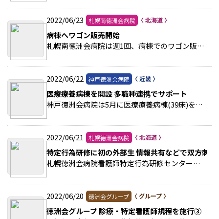
2022/06/23
札幌南徳洲会病院
病棟へワゴン販売開始
札幌南徳洲会病院は週1回、病棟でのワゴン販売を開始した。 >>続きを読む
2022/06/22
神戸徳洲会病院
医療療養病棟を開設 多職種連携でサポート
神戸徳洲会病院は5月に医療療養病棟(39床)を開設、4月に入職した小川信行・総合内科医師が同病棟の専従となった。 >>続きを読む
2022/06/21
札幌徳洲会病院
特定行為研修に初の外部生 情報共有などで双方刺激
札幌徳洲会病院看護師特定行為研修センターは、今年度から研修生として徳洲会グループ以外に所属する看護師を迎えた。 >>続きを読む
2022/06/20
徳洲会グループ
徳洲会グループ 診療・特定看護師規程を施行③