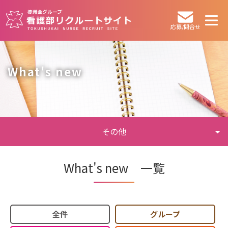
応募/問合せ
What's new
その他
What's new 一覧
全件
グループ