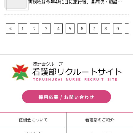
両規程は今年4月1日に施行後、各病院・施設で運用しながら、診療看護師管理委員会、特定看護師管理委員会が検証し、年度内には見直しのための会議を設ける計画だ。 >>続きを読む
1
2
3
4
5
6
7
8
9
10
採用応募 / お問い合わせ
徳洲会について
看護部のご紹介