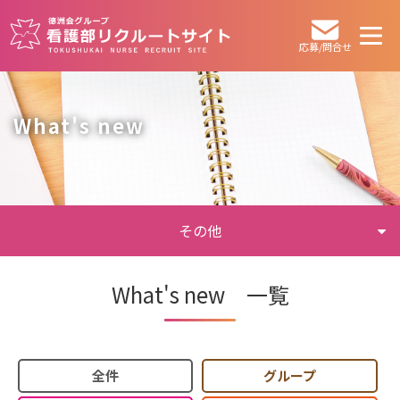
応募/問合せ
What's new
その他
What's new 一覧
全件
グループ