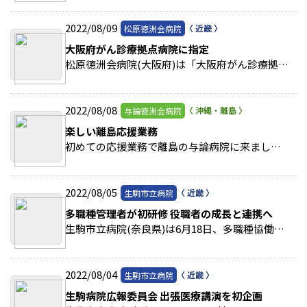
2022/08/09
松原徳洲会病院
大阪府がん診療拠点病院に指定
松原徳洲会病院(大阪府)は「大阪府がん診療拠点病院」の指定を受けた。府では、がん医療の充実のため5大がん(肺、胃、肝、大腸、乳がん)に関し、集学的治療や緩和ケアの提供体制を整… >>続きを読む
2022/08/08
与論徳洲会病院
楽しい離島応援業務
初めての応援業務で離島の与論病院に来ました。役に立つのか心配でしたが、わかりやすいマニュアルもありフレンドリーなスタッフの方々にも助けられ楽しい応援業務をおくれました。 >>続きを読む
2022/08/05
生駒市立病院
多職種管理者が初研修 役職者の成長と連携へ
生駒市立病院(奈良県)は6月18日、多職種協働マネジメント研修を開催した。看護、コメディカル、事務の副主任以上が対象で、開催は初の試み。院内の教育委員会が企画した。当日は27人… >>続きを読む
2022/08/04
生駒市立病院
生駒病院広報委員会 出張医療講演を初企画