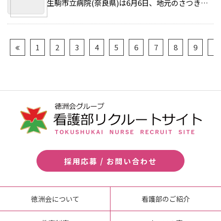
生駒市立病院(奈良県)は6月6日、地元のさつき台南自治会集会所で出張医療講演を行った。 >>続きを読む
1
2
3
4
5
6
7
8
9
10
採用応募 / お問い合わせ
徳洲会について
看護部のご紹介