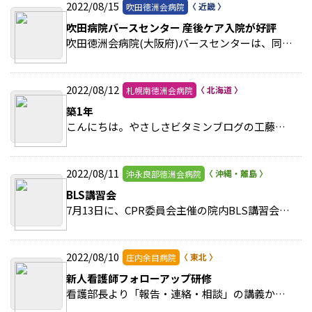
2022/08/15
吹田徳洲会病院
吹田病院バースセンター 産後ケア入院が好評
吹田徳洲会病院(大阪府)バースセンターは、同院が立地する吹田市を含む5つの自治体から委託を受け、産後ケア入院として母子ともに受け入れを実施している。 >>続きを読む
2022/08/12
札幌南徳洲会病院
築1年
こんにちは。やさしさビタミンブログの工藤昭子です。この数年、コロナ禍という状況を体験して、進化したことやよい習慣がたくさんあるように思います。 >>続きを読む
2022/08/11
沖永良部徳洲会病院
BLS講習会
7月13日に、CPR委員会主催の院内BLS講習会が開催されました。対象は全職員で、複数回開催されます。13日は今年度第1回目でした。 >>続きを読む
2022/08/10
庄内余目病院
新人看護師フォローアップ研修
看護部長より「報告・連絡・相談」の講義からはじまりました。看護師は医療従事者の中のチームで働いており、適切な報告・相談・連絡が大切です。 >>続きを読む