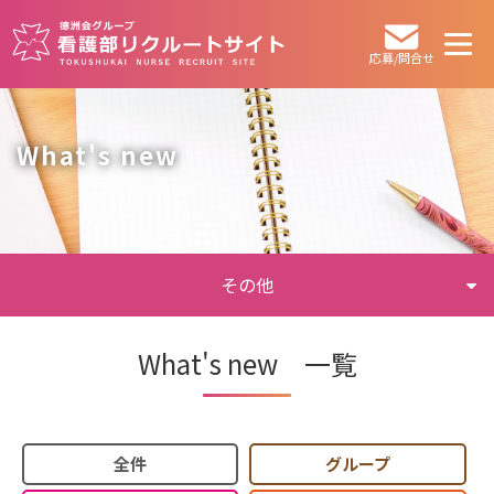
応募/問合せ
What's new
その他
What's new 一覧
全件
グループ