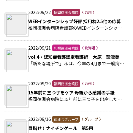
2022/09/22
福岡徳洲会病院
WEBインターンシップ好評 採用枠2.5倍の応募
福岡徳洲会病院看護部のWEBインターンシップ(就業体験)が好評だ。従来は看護学生が来院していたが、コロナ禍となり切り替えた。オンラインで先輩看護師の話を聞いたり、看護師が活躍… >>続きを読む
2022/09/21
札幌徳洲会病院
vol.4・認知症看護認定看護師 大原 菜津美
「新たな場所で」私は、今年の4月まで一般病棟で勤務していましたが、5月よりICU勤務となりました。ICUはせん妄発症率が非常に高く、症状が遷延化してしまうことも少なくありません。 >>続きを読む
2022/09/20
福岡徳洲会病院
15年前に三つ子をケア 母親から感謝の手紙
福岡徳洲会病院に15年前に三つ子を出産した母親から感謝の手紙が届いた。三つ子はいずれも極低出生体重児で、当時、新生児科の村松和彦医師(現・社会福祉法人徳和会理事長)らがNICU(… >>続きを読む
2022/09/16
徳洲会グループ
目指せ！ナイチンゲール 第5回