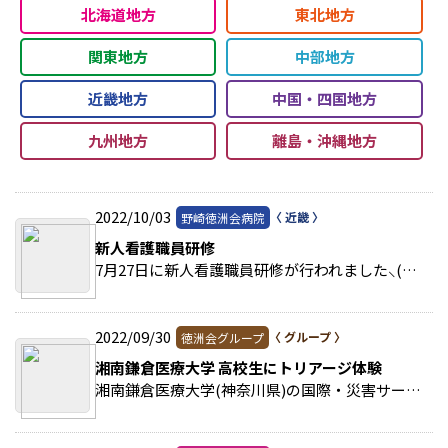
北海道地方
東北地方
関東地方
中部地方
近畿地方
中国・四国地方
九州地方
離島・沖縄地方
2022/10/03
野崎徳洲会病院
新人看護職員研修
7月27日に新人看護職員研修が行われました⸜(๑'ᵕ'๑)⸝本日の研修項目は「がん化学療法」・「TCLS 急変時の対応」・「心電図の取り方」についてでした。 >>続きを読む
2022/09/30
徳洲会グループ
湘南鎌倉医療大学 高校生にトリアージ体験
湘南鎌倉医療大学(神奈川県)の国際・災害サークルは8月11日、NPO法人TMAT(徳洲会医療救援隊)の全面協力により、高校生向けにトリアージ(緊急度・重症度選別)体験イベントを開催した… >>続きを読む