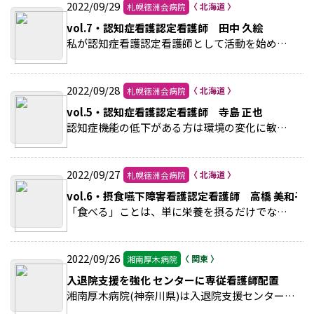
2022/09/29
札幌徳洲会病院
vol.7・認知症看護認定看護師 田中 久絵
私が認知症看護認定看護師として活動を始めて6年が経ちました。認定看護師の研修に行く前は、小児科病棟に勤務していたため、認知症の方への対応に戸惑いがありましたが、認知症ケア… >>続きを読む
2022/09/28
札幌徳洲会病院
vol.5・認知症看護認定看護師 寺島 正也
認知症機能の低下がある方は環境の変化に敏感であり、住み慣れた自宅では穏やかに生活することができても、非日常的な環境・治療・ケアに戸惑い、行動心理の症状が現れることがあり… >>続きを読む
2022/09/27
札幌徳洲会病院
vol.6・摂食嚥下障害看護認定看護師 高橋 美和子
「食べる」ことは、単に栄養を摂るだけでなく、生きる喜びの1つでもあると考えています。これまで、口腔ケアやNST活動。口腔ケアの重要性や食事介助について勉強会や周知活動を行っ… >>続きを読む
2022/09/26
湘南厚木病院
入退院支援を強化 センターに専従看護師配置
湘南厚木病院(神奈川県)は入退院支援センターに専従看護師を配置し、より円滑な退院調整などに努めている。以前はMSW(医療ソーシャルワーカー)のみで入退院支援を行っていたが、疾患… >>続きを読む