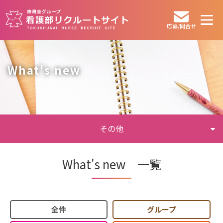
応募/問合せ
What's new
その他
What's new 一覧
全件
グループ