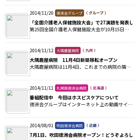
2014/11/20
徳洲会グループ
「全国介護老人保健施設大会」で27演題を発表しま
第25回全国介護老人保健施設大会が10月15日から３日間、岩手県で開催されました。 >>続きを読む
2014/11/12
大隅鹿屋病院
大隅鹿屋病院 11月4日新築移転オープン
大隅鹿屋病院は11月4日、これまでの病院の隣地に新築移転オープンしました。 >>続きを読む
2014/11/11
札幌南徳洲会病院
番組配信中 今回はホスピスケアについて
徳洲会グループはインターネット上の動画サイト「YouTube」に、グループ病院の医療への取り組みを紹介する番組を、毎月１回配信しています。今回はホスピス（緩和）ケアを行ってい… >>続きを読む
2014/08/01
吹田徳洲会病院
7月1日、吹田徳洲会病院オープン！どうぞよろしく