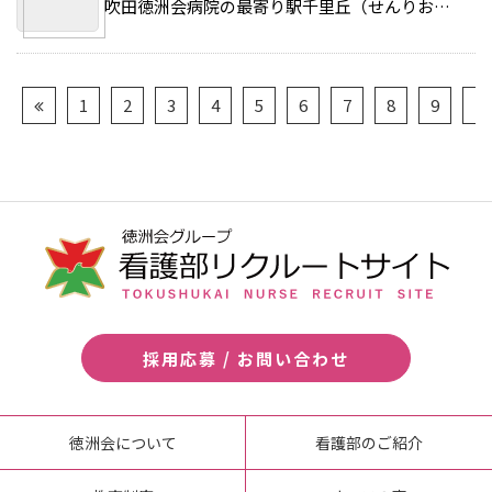
吹田徳洲会病院の最寄り駅千里丘（せんりおか）は大阪駅から電車で15分の好立地。同院は千里丘駅から徒歩15分の見晴らしの良い高台に建ちます。 >>続きを読む
1
2
3
4
5
6
7
8
9
10
採用応募 / お問い合わせ
徳洲会について
看護部のご紹介