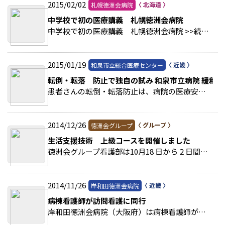
2015/02/02
札幌徳洲会病院
中学校で初の医療講義 札幌徳洲会病院
中学校で初の医療講義 札幌徳洲会病院 >>続きを読む
2015/01/19
和泉市立総合医療センター
転倒・転落 防止で独自の試み 和泉市立病院 緩和
患者さんの転倒・転落防止は、病院の医療安全活動のなかでも最重要なテーマのひとつ。２０１４年４月に指定管理方式により徳洲会グループ入りした和泉（いずみ）市立病院（大阪府）… >>続きを読む
2014/12/26
徳洲会グループ
生活支援技術 上級コースを開催しました
徳洲会グループ看護部は10月18 日から２日間、湘南厚木病院（神奈川県）で「ナーシングバイオメカニクスに基づく生活支援技術コース」の上級コースを開催しました。看護技術の向上を… >>続きを読む
2014/11/26
岸和田徳洲会病院
病棟看護師が訪問看護に同行
岸和田徳洲会病院（大阪府）は病棟看護師が訪問看護に同行し、退院指導の効果を確認する取り組みを行っています。成果を実感したり不十分な点についての気付きを得たりする機会とな… >>続きを読む