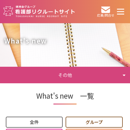
応募/問合せ
What's new
その他
What's new 一覧
全件
グループ