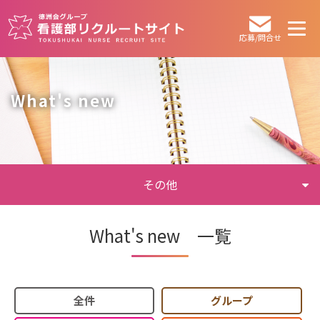
応募/問合せ
What's new
その他
What's new 一覧
全件
グループ