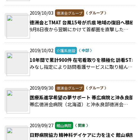
2019/10/03
徳洲会グループ
徳洲会とTMAT 台風15号が爪痕 地域の復旧へ積極
9月8日夜から翌朝にかけて首都圏を直撃した台風15号の影響で、関東地方では広域にわたり一部浸水被害や家屋など破損被害が起こった。 >>続きを読む
2019/10/02
介護系施設
10年間で累計900件 在宅看取りを積極化 訪看STわ
みなし指定により訪問看護サービスに取り組んできた榛原総合病院（静岡県）は4月、新たに開設した訪問看護ステーション（訪看ST）わかばに、訪問看護事業を移管。 >>続きを読む
2019/09/30
徳洲会グループ
医療系進学希望の夢サポート 帯広病院と沖永良部病
帯広徳洲会病院（北海道）と沖永良部徳洲会病院（鹿児島県）は、7月にそれぞれ医療系に進学を希望する地元の高校生にアドバイスを送った。 >>続きを読む
2019/09/27
館山病院
日野病院協力 精神科デイケアに力を注ぐ 館山病院