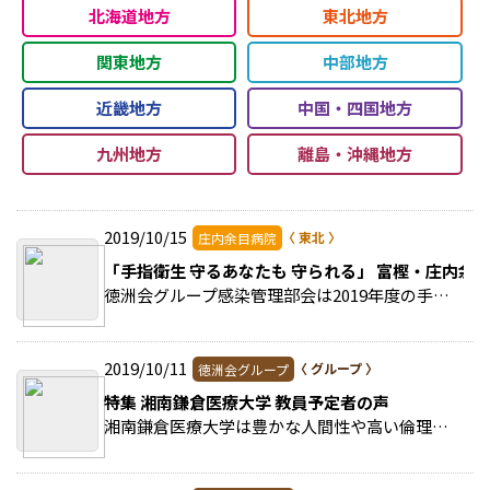
北海道地方
東北地方
関東地方
中部地方
近畿地方
中国・四国地方
九州地方
離島・沖縄地方
2019/10/15
庄内余目病院
「手指衛生 守るあなたも 守られる」 富樫・庄内余
徳洲会グループ感染管理部会は2019年度の手指衛生強化のための標語を「手指衛生 守るあなたも 守られる」に決定した。 >>続きを読む
2019/10/11
徳洲会グループ
特集 湘南鎌倉医療大学 教員予定者の声
湘南鎌倉医療大学は豊かな人間性や高い倫理観・コミュニケーション能力、科学的根拠に基づいた看護実践などができる看護師を養成するため、看護学の基礎から応用までを体系的に学修… >>続きを読む