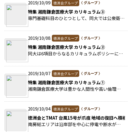
2019/10/09
徳洲会グループ
特集 湘南鎌倉医療大学 カリキュラム③
専門基礎科目のひとつとして、同大では公衆衛生学を必修としている。これは、看護職が地域に出向いて仕事を行う際に知っておくべき、地域で暮らす方々の健康の保持・増進や疾病予防… >>続きを読む
2019/10/08
徳洲会グループ
特集 湘南鎌倉医療大学 カリキュラム②
同大は6項目からなるカリキュラムポリシーに基づき授業科目の編成を行った。カリキュラムの全体像を俯瞰（ふかん）するのに役立つため紹介する。 >>続きを読む
2019/10/07
徳洲会グループ
特集 湘南鎌倉医療大学 カリキュラム①
湘南鎌倉医療大学は豊かな人間性や高い倫理観・コミュニケーション能力、科学的根拠に基づいた看護実践などができる看護師を養成するため、看護学の基礎から応用までを体系的に学修… >>続きを読む
2019/10/04
徳洲会グループ
徳洲会とTMAT 台風15号が爪痕 地域の復旧へ積極
南房総エリアは沿岸部を中心に停電や断水が継続。安房地域医療センターは通常の2～3倍の救急を受け入れており、満床状態で、廊下やデイルームにベッドを入れて、患者さんを受け入れ… >>続きを読む