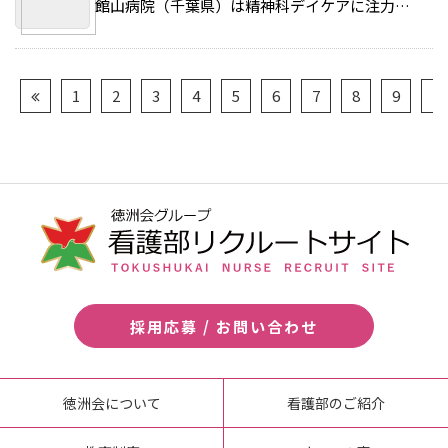
館山病院（千葉県）は精神科デイケアに注力している。精神科デイケアとは精神疾患の再発防止や社会復帰を目的に、運動や文化活動などを実施する日帰りのリハビリテーション。 >>続きを読む
1
2
3
4
5
6
7
8
9
10
採用応募 / お問い合わせ
徳洲会について
看護部のご紹介