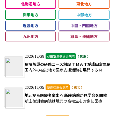
北海道地方
東北地方
関東地方
中部地方
近畿地方
中国・四国地方
九州地方
離島・沖縄地方
2020/12/28
成田富里徳洲会病院
病院防災の研修コース創設 ＴＭＡＴが成田富里病院
国内外の被災地で医療支援活動を展開するＮＰＯ法人ＴＭＡＴは、新しい研修コースである「病院防災コース」を創設した。 >>続きを読む
2020/12/25
新庄徳洲会病院
地元から医療者輩出へ 新庄病院が見学会を開催
新庄徳洲会病院は地元の高校生を対象に医療現場見学会を行った。医療に興味をもってもらい地元出身の医療従事者の増加につなげるのが狙い。 >>続きを読む