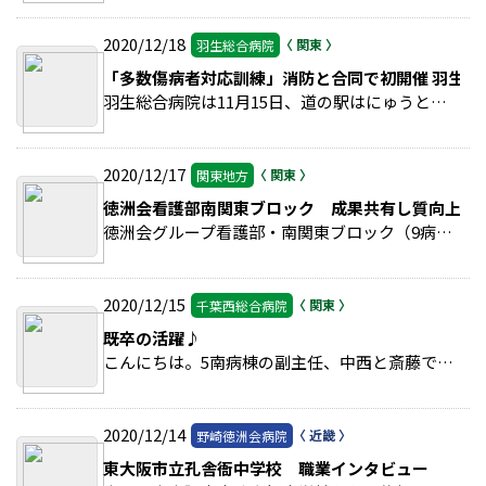
2020/12/18
羽生総合病院
「多数傷病者対応訓練」消防と合同で初開催 羽生病
羽生総合病院は11月15日、道の駅はにゅうと同院の屋上へリポートを会場に、羽生市消防本部、埼玉県防災航空隊と合同で多数傷病者対応訓練を実施した。 >>続きを読む
2020/12/17
関東地方
徳洲会看護部南関東ブロック 成果共有し質向上へ
徳洲会グループ看護部・南関東ブロック（9病院）は11月14日、湘南藤沢徳洲会病院（神奈川県）で業務改善発表会を開催した。 >>続きを読む
2020/12/15
千葉西総合病院
既卒の活躍♪
こんにちは。5南病棟の副主任、中西と斎藤です。 >>続きを読む
2020/12/14
野崎徳洲会病院
東大阪市立孔舎衙中学校 職業インタビュー