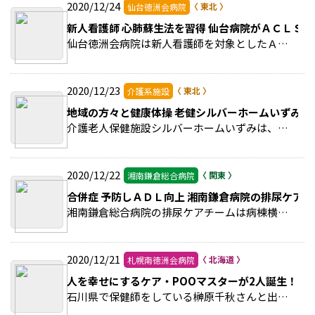
2020/12/24
仙台徳洲会病院
新人看護師 心肺蘇生法を習得 仙台病院がＡＣＬＳ研
仙台徳洲会病院は新人看護師を対象としたＡＣＬＳ（二次救命処置）研修を実施した。 >>続きを読む
2020/12/23
介護系施設
地域の方々と健康体操 老健シルバーホームいずみ
介護老人保健施設シルバーホームいずみは、地元の高齢者サークルからの依頼で「健康体操」を実施した。 >>続きを読む
2020/12/22
湘南鎌倉総合病院
合併症 予防しＡＤＬ向上 湘南鎌倉病院の排尿ケアチ
湘南鎌倉総合病院の排尿ケアチームは病棟横断的に活動し、尿道カテーテル抜去前後に排尿障害のある患者さんに介入する取り組みを展開している。 >>続きを読む
2020/12/21
札幌南徳洲会病院
人を幸せにするケア・POOマスターが2人誕生！
石川県で保健師をしている榊原千秋さんと出会ったのは2年前。 >>続きを読む