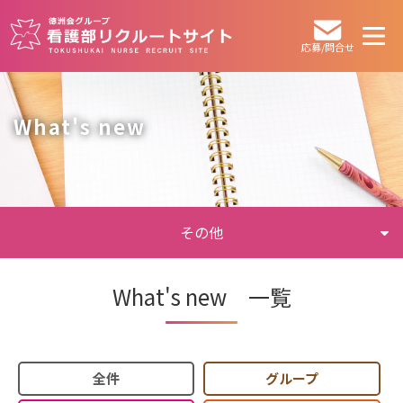
応募/問合せ
What's new
その他
What's new 一覧
全件
グループ