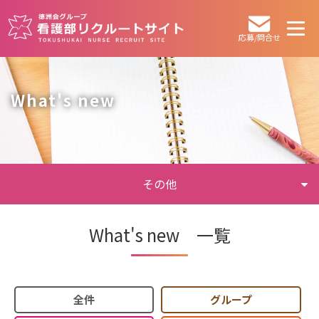
応募/問合せ
What's new
その他
What's new 一覧
全件
グループ