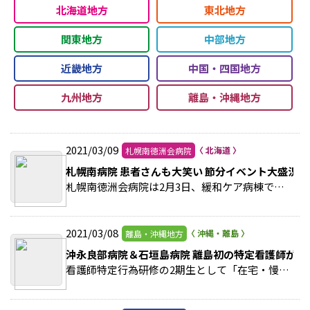
北海道地方
東北地方
関東地方
中部地方
近畿地方
中国・四国地方
九州地方
離島・沖縄地方
2021/03/09
札幌南徳洲会病院
札幌南病院 患者さんも大笑い 節分イベント大盛況!
札幌南徳洲会病院は2月3日、緩和ケア病棟で節分イベントを実施した。 >>続きを読む
2021/03/08
離島・沖縄地方
沖永良部病院＆石垣島病院 離島初の特定看護師が誕
看護師特定行為研修の2期生として「在宅・慢性期領域パッケージ」を受講しました。 >>続きを読む