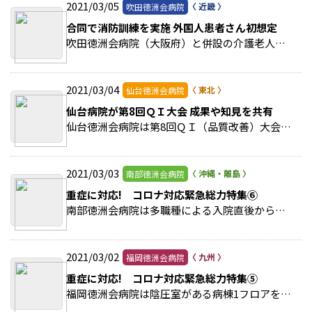
2021/03/05
吹田徳洲会病院
合同で消防訓練を実施 外国人患者さん初想定
吹田徳洲会病院（大阪府）と併設の介護老人保健施設（老健）吹田徳洲苑は、合同で消防訓練を行った。 >>続きを読む
2021/03/04
仙台徳洲会病院
仙台病院が第8回ＱＩ大会 成果や知見を共有
仙台徳洲会病院は第8回ＱＩ（品質改善）大会を開催した。 >>続きを読む
2021/03/03
南部徳洲会病院
重症に対応! コロナ対応緊急総力特集⑥
南部徳洲会病院は多職種による入院直後からの退院・在宅支援により、高齢のコロナ患者さんを地域の施設や在宅に戻す取り組みに力を入れている。 >>続きを読む
2021/03/02
福岡徳洲会病院
重症に対応! コロナ対応緊急総力特集⑤
福岡徳洲会病院は陰圧室がある病棟1フロアをコロナ専用病床に利用。 >>続きを読む