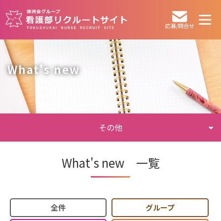
応募/問合せ
What's new
その他
What's new 一覧
全件
グループ