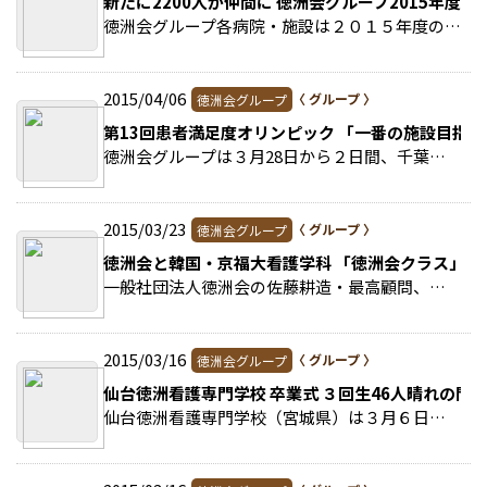
新たに2200人が仲間に 徳洲会グループ2015年度
徳洲会グループ各病院・施設は２０１５年度の入職式をそれぞれ開催した。グループ入職者総数は新卒・既卒合わせて約２２００人。今年度、新たにオープンする病院の職員も徳洲会の哲… >>続きを読む
2015/04/06
徳洲会グループ
第13回患者満足度オリンピック 「一番の施設目指す
徳洲会グループは３月28日から２日間、千葉県内で３月度医療経営戦略セミナーを開催、初日に年度末の恒例イベント「患者満足度オリンピック」の表彰式を行った。患者満足度調査で好… >>続きを読む
2015/03/23
徳洲会グループ
徳洲会と韓国・京福大看護学科 「徳洲会クラス」運
一般社団法人徳洲会の佐藤耕造・最高顧問、遊佐千鶴・常務理事らは３月12日、韓国・京福（キョンボク）大学校を訪問。昨年、同大看護学科に開設した「徳洲会クラス」の運営について… >>続きを読む
2015/03/16
徳洲会グループ
仙台徳洲看護専門学校 卒業式 ３回生46人晴れの門
仙台徳洲看護専門学校（宮城県）は３月６日、同校の講堂で２０１４年度の卒業式を行った。晴れの日を迎えたのは３回生46人。式では、仲間との別れに涙を拭う姿や、握手を交わし笑顔… >>続きを読む