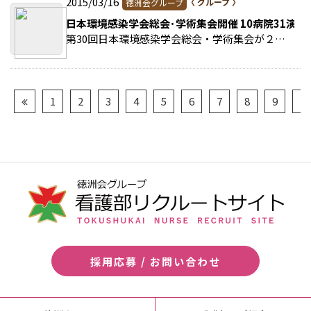
2015/03/16
徳洲会グループ
日本環境感染学会総会･学術集会開催 10病院31演題
第30回日本環境感染学会総会・学術集会が２月20日から２日間、神戸市で行われた。テーマは「感染制御のさらなる推進―教育・啓発・人材育成―」。徳洲会グループからは10病院、31演題… >>続きを読む
1
2
3
4
5
6
7
8
9
10
採用応募 / お問い合わせ