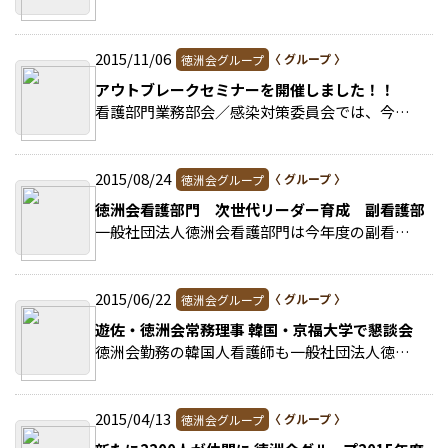
2015/11/06
徳洲会グループ
アウトブレークセミナーを開催しました！！
看護部門業務部会／感染対策委員会では、今年度初めて全国規模のセミナーを実施しました。 >>続きを読む
2015/08/24
徳洲会グループ
徳洲会看護部門 次世代リーダー育成 副看護部長
一般社団法人徳洲会看護部門は今年度の副看護部長研修を開始した。管理者に必要な実践能力を身に付けたり、自院のビジョンや自己の役割の明確化などが狙い。 >>続きを読む
2015/06/22
徳洲会グループ
遊佐・徳洲会常務理事 韓国・京福大学で懇談会
徳洲会勤務の韓国人看護師も一般社団法人徳洲会の遊佐千鶴・常務理事は５月14日、徳洲会グループの病院に勤務する韓国人看護師２人とともに韓国・京福（キョンボク）大学を訪問。 >>続きを読む
2015/04/13
徳洲会グループ