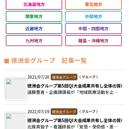
北海道地方
東北地方
関東地方
中部地方
近畿地方
中国・四国地方
九州地方
離島・沖縄地方
徳洲会グループ 記事一覧
2021/07/20
徳洲会グループ
徳洲会グループ第5回QI大会成果共有し全体の質改
遠藤豊喜・企画課課長が「地域医療活動を止めない！～コロナ禍でも安全、安心の医療講演会の開催」をテーマに発表した。 >>続きを読む
2021/07/19
徳洲会グループ
徳洲会グループ第5回QI大会成果共有し全体の質改
北條真智子・看護師長が「覚悟・使命感・患者満足度を改めて考える─COVID-19患者の看護を通して─」をテーマに発表。 >>続きを読む