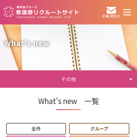
応募/問合せ
What's new
その他
What's new 一覧
全件
グループ